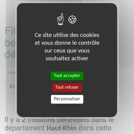
Filtrer les missions
Ce site utilise des cookies
bénévoles par
et vous donne le contrôle
département :
sur ceux que vous
souhaitez activer
31
44
45
49
68
72
Effacer
Tout accepter
83
84
92
Tout refuser
Personnaliser
Il y a
missions bénévoles dans le
2
département
dans cette
Haut-Rhin