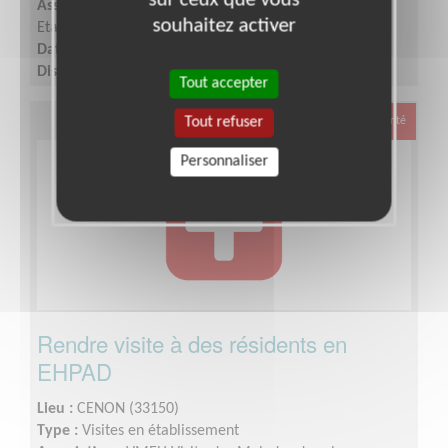
Association :
VMEH Visite des Malades dans les
souhaitez activer
Etablissements Hospitaliers
Date :
Tout le temps
Disponibilité demandée :
1 journée par semaine
Tout accepter
Tout refuser
Santé
Personnaliser
Rendre visite à des résidents en
EHPAD
Lieu :
CENON (33150)
Type :
Visites en établissement