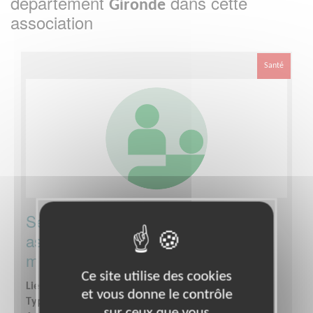
département
dans cette
Gironde
association
Santé
Secrétaire Générale pour une
association de visites des personnes
malades à l'hôpital
Ce site utilise des cookies
Lieu :
BORDEAUX 33100 (33100)
et vous donne le contrôle
Type :
Gestion administrative, Secrétariat
sur ceux que vous