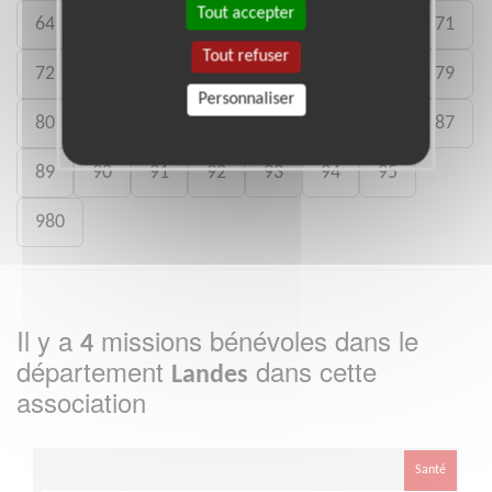
Tout accepter
64
65
66
67
68
69
70
71
Tout refuser
72
73
74
75
76
77
78
79
Personnaliser
80
81
82
83
84
85
86
87
89
90
91
92
93
94
95
980
Il y a
missions bénévoles dans le
4
département
dans cette
Landes
association
Santé