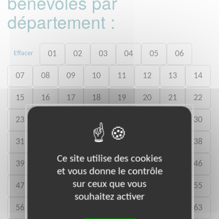
bénévoles par
département :
01
02
03
04
05
06
Effacer
07
08
09
10
11
12
13
14
15
16
17
18
19
20
21
22
23
24
25
26
27
28
29
30
31
32
33
34
35
36
37
38
Ce site utilise des cookies
39
40
41
42
43
44
45
46
et vous donne le contrôle
sur ceux que vous
47
48
49
50
52
53
54
55
souhaitez activer
56
57
58
59
60
61
62
63