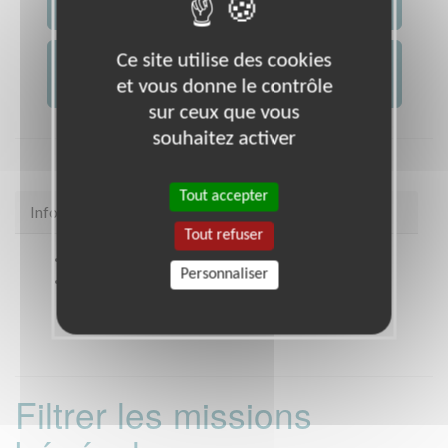
JE CONTACTE L'ASSOCIATION
Ce site utilise des cookies
JE FAIS UN DON À
AFM -...
et vous donne le contrôle
sur ceux que vous
souhaitez activer
Tout accepter
Infos pratiques
Tout refuser
Site web
coordination.telethon.fr/coo/0220/
Personnaliser
Coordonnées
105 Rue de Moncontour, 22950
TREGUEUX (22950)
Filtrer les missions