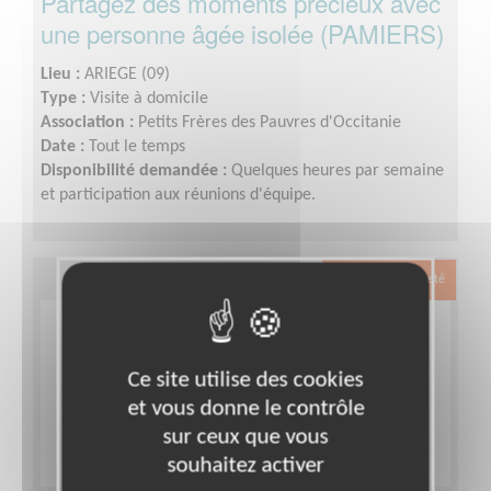
Partagez des moments précieux avec
une personne âgée isolée (PAMIERS)
Lieu :
ARIEGE (09)
Type :
Visite à domicile
Association :
Petits Frères des Pauvres d'Occitanie
Date :
Tout le temps
Disponibilité demandée :
Quelques heures par semaine
et participation aux réunions d'équipe.
Exclusion & Pauvreté
Ce site utilise des cookies
et vous donne le contrôle
sur ceux que vous
souhaitez activer