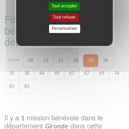
Tout accepter
Filtrer les missions
Tout refuser
bénévoles par
Personnaliser
département :
06
13
21
30
33
34
Effacer
35
38
44
49
63
67
69
74
83
84
Il y a
mission bénévole dans le
1
département
dans cette
Gironde