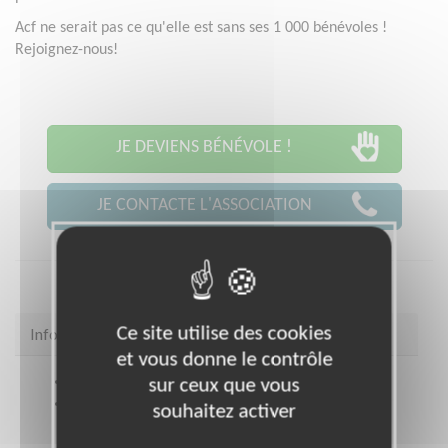
Acf ne serait pas ce qu'elle est sans ses 1 000 bénévoles !
Rejoignez-nous!
JE DEVIENS BÉNÉVOLE !
JE CONTACTE L'ASSOCIATION
Ce site utilise des cookies
Infos pratiques
et vous donne le contrôle
Site web
www.actioncontrelafaim.org
sur ceux que vous
Coordonnées
* TOUT LE DEPARTEMENT (13)
souhaitez activer