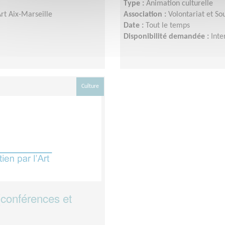
Type :
Animation culturelle
Art Aix-Marseille
Association :
Volontariat et Sou
Date :
Tout le temps
Disponibilité demandée :
Inte
Culture
(conférences et