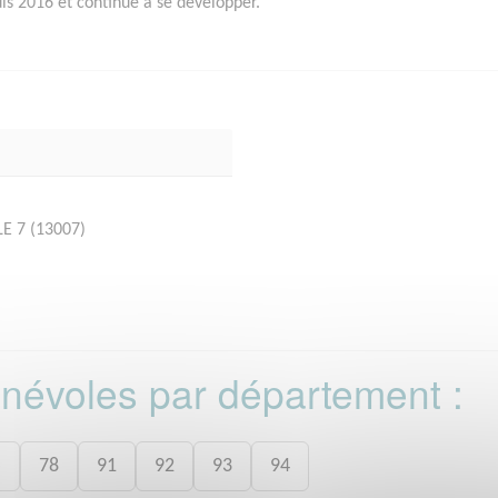
is 2016 et continue à se developper.
LE 7 (13007)
bénévoles par département :
5
78
91
92
93
94