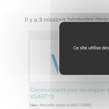
Il y a
missions bénévoles dans
3
Ce site utilise d
Communicants pour développer l
VSART13
Lieu :
Marseille (toute la ville) (13000)