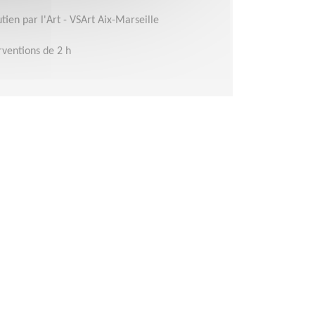
tien par l'Art - VSArt Aix-Marseille
rventions de 2 h