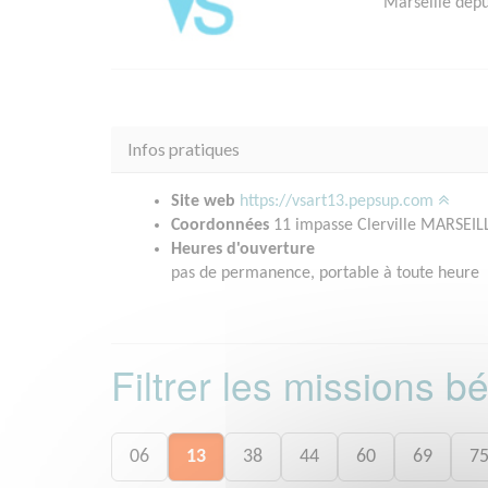
Marseille depu
Infos pratiques
Site web
https://vsart13.pepsup.com
Coordonnées
11 impasse Clerville MARSEIL
Heures d'ouverture
pas de permanence, portable à toute heure
Filtrer les missions 
06
13
38
44
60
69
7