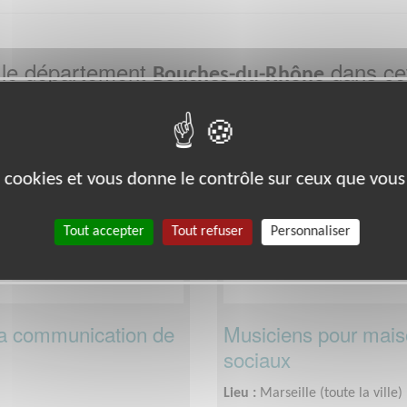
 le département
dans cet
Bouches-du-Rhône
Culture
es cookies et vous donne le contrôle sur ceux que vous
Tout accepter
Tout refuser
Personnaliser
a communication de
Musiciens pour maiso
sociaux
Lieu :
Marseille (toute la ville)