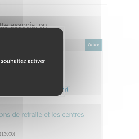
te association
Culture
 souhaitez activer
ns de retraite et les centres
 (13000)