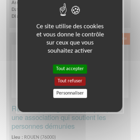
Association :
Les Restaurants du Coeur
Date :
Tout le temps
Disponibilité demandée :
1 jour par semaine
Ce site utilise des cookies
et vous donne le contrôle
Exclusion & Pauvreté
sur ceux que vous
souhaitez activer
Tout accepter
Tout refuser
Personnaliser
Référent(e) Régional(e) projets pour
une association qui soutient les
personnes démunies
Lieu :
ROUEN (76000)