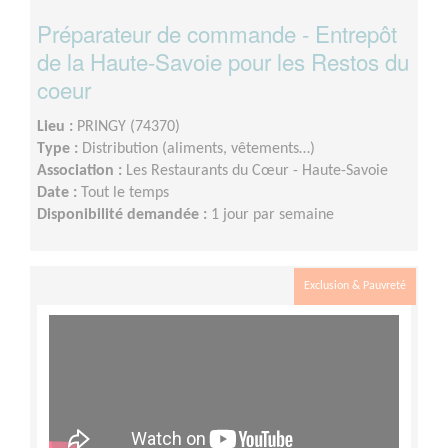
Préparateur de commande - Entrepôt
de la Haute-Savoie pour les Restos du
coeur
Lieu :
PRINGY (74370)
Type :
Distribution (aliments, vêtements…)
Association :
Les Restaurants du Cœur - Haute-Savoie
Date :
Tout le temps
Disponibilité demandée :
1 jour par semaine
Exclusion & Pauvreté