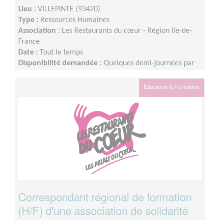
Lieu :
VILLEPINTE (93420)
Type :
Ressources Humaines
Association :
Les Restaurants du cœur - Région Ile-de-
France
Date :
Tout le temps
Disponibilité demandée :
Quelques demi-journées par
semaine, à organiser selon tes disponibilités. Tu seras
autonome pour organiser ton activité. Après ta période
Éducation & Formation
d’intégration, une partie de la mission pourra
ponctuellement être réalisée en télétravail. Les
modalités et la fréquence de ton engagement seront
définies ensemble, en fonction de tes disponibilités et des
besoins de la mission. Si besoin, la mission pourra
également être partagée avec un binôme, afin de
faciliter son organisation et d’assurer une continuité dans
le suivi.
Correspondant régional de formation
(H/F) d'une association de solidarité