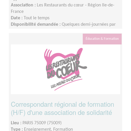
Association :
Les Restaurants du cœur - Région Ile-de-
France
Date :
Tout le temps
Disponibilité demandée :
Quelques demi-journées par
semaine, à organiser selon tes disponibilités. Tu seras
autonome pour organiser ton activité. Après ta période
Éducation & Formation
d’intégration, une partie de la mission pourra
ponctuellement être réalisée en télétravail. Les
modalités et la fréquence de ton engagement seront
définies ensemble, en fonction de tes disponibilités et des
besoins de la mission. Si besoin, la mission pourra
également être partagée avec un binôme, afin de
faciliter son organisation et d’assurer une continuité dans
le suivi.
Correspondant régional de formation
(H/F) d'une association de solidarité
Lieu :
PARIS 75009 (75009)
Type :
Enseignement, Formation