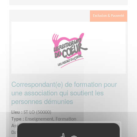
Exclusion & Pauvreté
Correspondant(e) de formation pour
une association qui soutient les
personnes démunies
Lieu :
ST LO (50000)
Type :
Enseignement, Formation
Association :
Les Restaurants du Coeur
Date :
Tout le temps