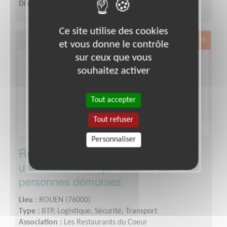
Disponibilité demandée :
1 jour par semaine
Ce site utilise des cookies
Exclusion & Pauvreté
et vous donne le contrôle
sur ceux que vous
souhaitez activer
Tout accepter
Tout refuser
Personnaliser
Référent(e) Régional(e) projets pour
une association qui soutient les
personnes démunies
Lieu :
ROUEN (76000)
Type :
BTP, Logistique, Sécurité, Transport
Association :
Les Restaurants du Coeur