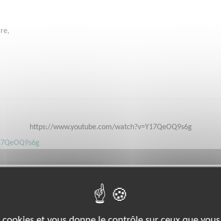
re,
https://www.youtube.com/watch?v=Y17QeOQ9s6g
Y17QeOQ9s6g
es cookies et vous donne le contrôle sur ceux que vous