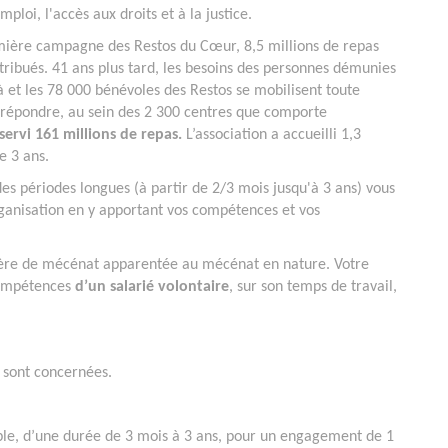
emploi, l'accès aux droits et à la justice.
mière campagne des Restos du Cœur, 8,5 millions de repas
stribués. 41 ans plus tard, les besoins des personnes démunies
là et les 78 000 bénévoles des Restos se mobilisent toute
 répondre, au sein des 2 300 centres que comporte
ervi 161 millions de repas.
L’association a accueilli 1,3
e 3 ans.
s périodes longues (à partir de 2/3 mois jusqu'à 3 ans) vous
organisation en y apportant vos compétences et vos
ère de mécénat apparentée au mécénat en nature. Votre
ompétences
d’un salarié volontaire
, sur son temps de travail,
, sont concernées.
ple, d’une durée de 3 mois à 3 ans, pour un engagement de 1