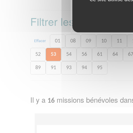
Filtrer les missions 
01
08
09
10
11
Effacer
52
53
54
56
61
64
6
89
91
93
94
95
Il y a
missions bénévoles dan
16