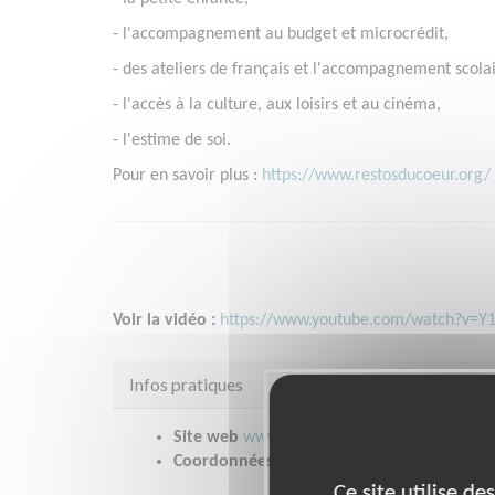
- l'accompagnement au budget et microcrédit,
- des ateliers de français et l'accompagnement scolai
- l'accès à la culture, aux loisirs et au cinéma,
- l'estime de soi.
Pour en savoir plus :
https://www.restosducoeur.org/
Voir la vidéo :
https://www.youtube.com/watch?v=
Infos pratiques
Site web
www.restosducoeur.org/
Coordonnées
* TOUTE LA FRANCE (00000)
Ce site utilise d