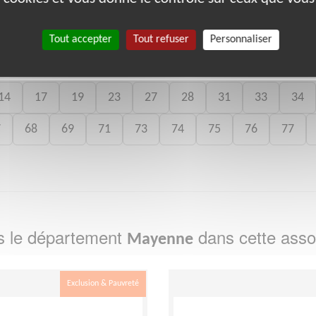
bénévoles par département :
Tout accepter
Tout refuser
Personnaliser
14
17
19
23
27
28
31
33
34
7
68
69
71
73
74
75
76
77
s le département
dans cette asso
Mayenne
Exclusion & Pauvreté