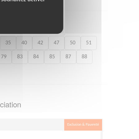
35
40
42
47
50
51
79
83
84
85
87
88
ciation
Exclusion & Pauvreté