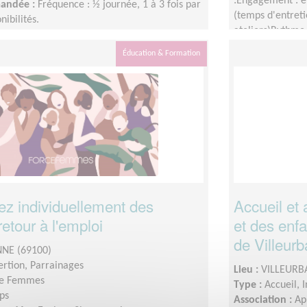
:Engagement : e
mandée :
Fréquence : ½ journée, 1 à 3 fois par
(temps d'entreti
nibilités.
ateliers)Rythme 
moisNombre de 
Éducation & Formation
 individuellement des
Accueil et
etour à l'emploi
et des enf
de Villeur
NE (69100)
sertion, Parrainages
Lieu :
VILLEURB
ce Femmes
Type :
Accueil, 
ps
Association :
Ap