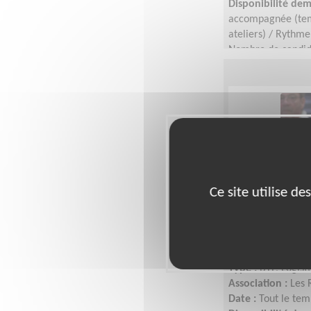
Disponibilité de
accompagnée (temp
ateliers) / Rythme
Nombre de candid
Ce site utilise d
Frigoriste d
Lieu :
VILLEURBAN
Type :
BTP, Logist
Association :
Les 
Date :
Tout le tem