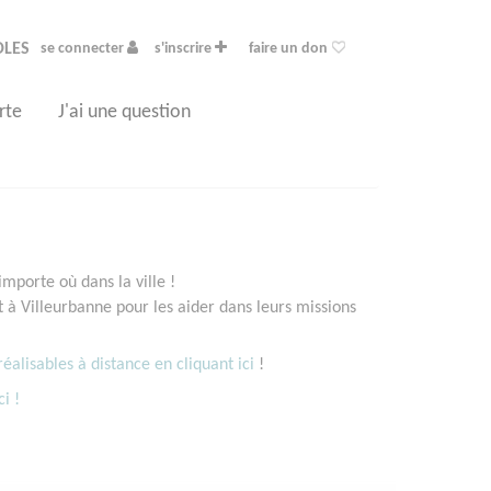
OLES
se connecter
s'inscrire
faire un don
rte
J'ai une question
mporte où dans la ville !
à Villeurbanne pour les aider dans leurs missions
éalisables à distance en cliquant ici
!
ci !