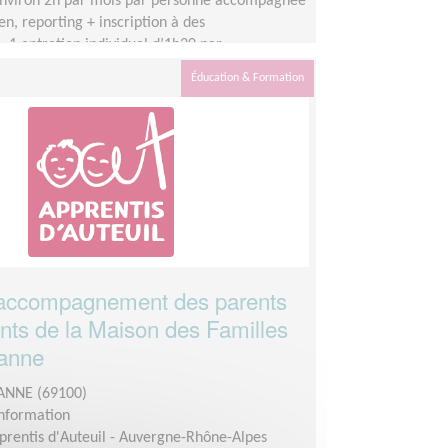
nviron 2h par mois par personne accompagnée
en, reporting + inscription à des
: 1 entretien individuel d’1h30 par
candidates accompagnées : 1 à 3
Éducation & Formation
 accompagnement des parents
ants de la Maison des Familles
banne
ANNE (69100)
Information
prentis d'Auteuil - Auvergne-Rhône-Alpes