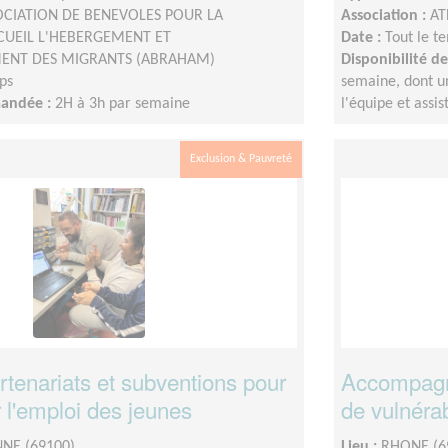
OCIATION DE BENEVOLES POUR LA
Association :
AT
CUEIL L'HEBERGEMENT ET
Date :
Tout le t
ENT DES MIGRANTS (ABRAHAM)
Disponibilité 
ps
semaine, dont u
mandée :
2H à 3h par semaine
l'équipe et assis
Exclusion & Pauvreté
rtenariats et subventions pour
Accompagna
r l'emploi des jeunes
de vulnérab
NE (69100)
Lieu :
RHONE (6