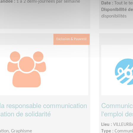
mandée :
1 à 2 demi-journées par semaine
Date :
Tout le t
Disponibilité 
disponibilités
Exclusion & Pauvreté
à la responsable communication
Communicat
ation de solidarité
l'emploi d
Lieu :
VILLEURB
tion, Graphisme
Type :
Communic