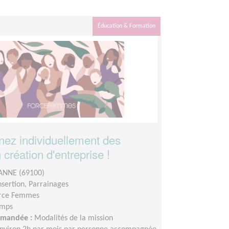
Éducation & Formation
ez individuellement des
création d'entreprise !
ANNE (69100)
insertion, Parrainages
rce Femmes
emps
demandée :
Modalités de la mission