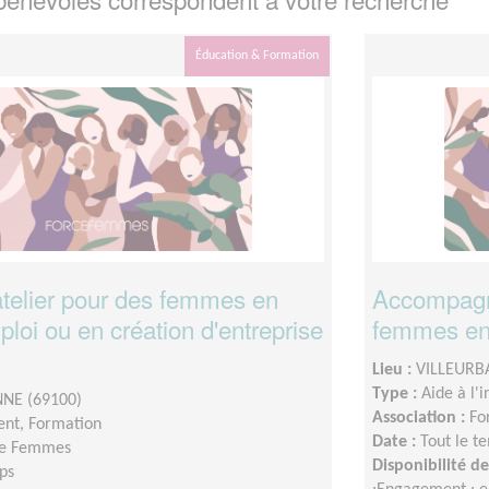
Éducation & Formation
telier pour des femmes en
Accompagn
mploi ou en création d'entreprise
femmes en 
Lieu :
VILLEURB
Type :
Aide à l'
NE (69100)
Association :
Fo
nt, Formation
Date :
Tout le t
ce Femmes
Disponibilité 
ps