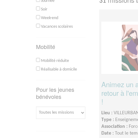
31
Journée
Soir
Week-end
Vacances scolaires
Mobilité
Mobilité réduite
Réalisable à domicile
Animez un a
Pour les jeunes
retour à l'e
bénévoles
!
Lieu :
VILLEURBAN
Type :
Enseigneme
Association :
For
Date :
Tout le tem