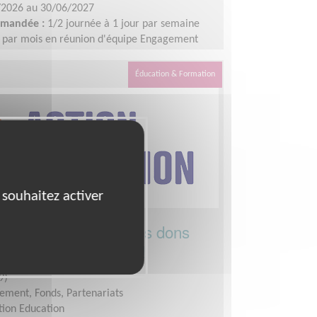
/2026 au 30/06/2027
demandée :
1/2 journée à 1 jour par semaine
e par mois en réunion d'équipe Engagement
min.
Éducation & Formation
 souhaitez activer
 au développement des dons
cation dans le monde !
9)
ement, Fonds, Partenariats
tion Education