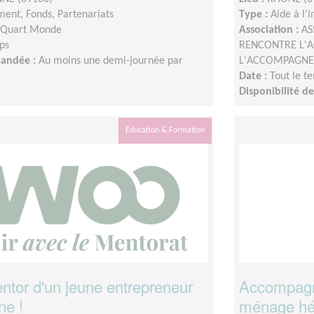
ent, Fonds, Partenariats
Type :
Aide à l'
 Quart Monde
Association :
AS
ps
RENCONTRE L'A
mandée :
Au moins une demi-journée par
L'ACCOMPAGNE
Date :
Tout le t
Disponibilité 
Éducation & Formation
tor d'un jeune entrepreneur
Accompagna
ne !
ménage hé