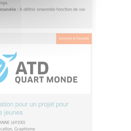
emps
demandée :
A définir ensemble fonction de vos
Exclusion & Pauvreté
ion pour un projet pour
es jeunes
ANNE (69100)
ation, Graphisme