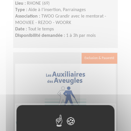
Lieu :
RHONE (69)
Type :
Aide à l'insertion, Parrainages
Association :
TWOO Grandir avec le mentorat -
MOOVJEE - REZOO - WOORK
Date :
Tout le temps
Disponibilité demandée :
1 à 3h par mois
Exclusion & Pauvreté
Visite à domicile de déficients