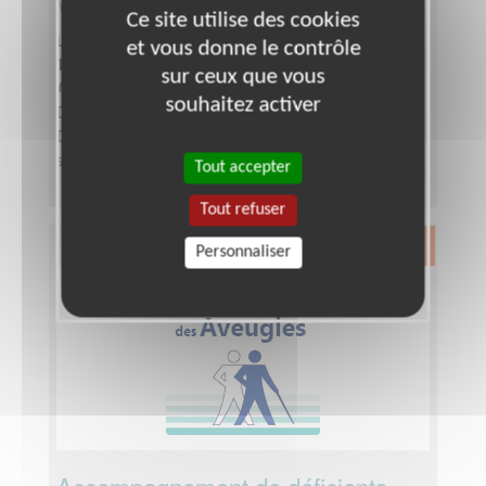
visuels 69
Ce site utilise des cookies
Lieu :
RHONE (69)
et vous donne le contrôle
Type :
Visite à domicile
sur ceux que vous
Association :
Les Auxiliaires des Aveugles
souhaitez activer
Date :
Tout le temps
Disponibilité demandée :
Quelques heures par
semaine
Tout accepter
Tout refuser
Exclusion & Pauvreté
Personnaliser