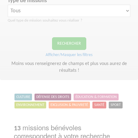
Type de missions
Quel type de mission souhaitez vous réaliser ?
RECHERCHER
Afficher/Masquer les filtres
Moins vous renseignerez de champs et plus vous aurez de
résultats !
CULTURE
DÉFENSE DES DROITS
ÉDUCATION & FORMATION
ENVIRONNEMENT
EXCLUSION & PAUVRETÉ
SANTÉ
SPORT
missions bénévoles
13
correspondent à votre recherche