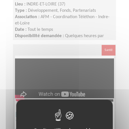
Lieu :
INDRE-ET-LOIRE (37)
Type :
Développement, Fonds, Partenariats
Association :
AFM - Coordination Téléthon - Indre-
et-Loire
Date :
Tout le temps
Disponibilité demandée :
Quelques heures par
semaine
Santé
Equipier animateur de secteur
Téléthon - CC Chinon, Vienne et