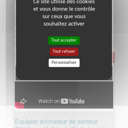
Loire
Ce site utilise des cookies
et vous donne le contrôle
Lieu :
INDRE-ET-LOIRE (37)
sur ceux que vous
Type :
Développement, Fonds, Partenariats
souhaitez activer
Association :
AFM - Coordination Téléthon - Indre-
et-Loire
Date :
Tout le temps
Tout accepter
Disponibilité demandée :
Quelques heures par
semaine
Tout refuser
Santé
Personnaliser
Equipier animateur de secteur