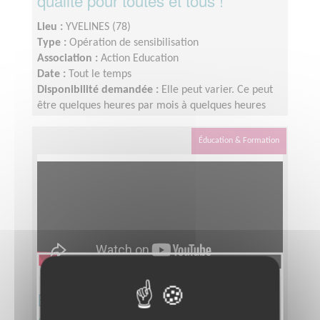
qualité pour toutes et tous !
Lieu :
YVELINES (78)
Type :
Opération de sensibilisation
Association :
Action Education
Date :
Tout le temps
Disponibilité demandée :
Elle peut varier. Ce peut
être quelques heures par mois à quelques heures
par semaines ! L'idée est de s'adapter au rythme de
chacun et chacune.
Éducation & Formation
Engagez-vous (développement,
communication...) pour une