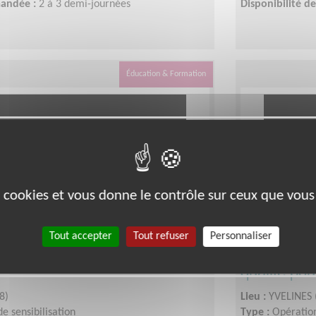
mandée :
2 à 3 demi-journées
Disponibilité 
Éducation & Formation
es cookies et vous donne le contrôle sur ceux que vous
 et collectez des ressources
Engagez-v
Tout accepter
Tout refuser
Personnaliser
cation de qualité pour toutes
communicat
qualité pou
8)
Lieu :
YVELINES 
e sensibilisation
Type :
Opération