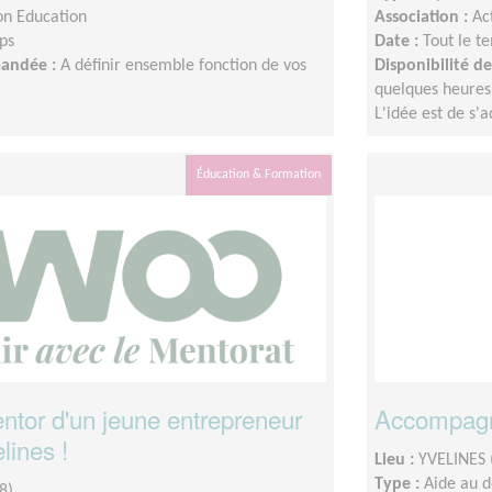
on Education
Association :
Ac
ps
Date :
Tout le t
mandée :
A définir ensemble fonction de vos
Disponibilité 
quelques heures
L'idée est de s'
Éducation & Formation
tor d'un jeune entrepreneur
Accompagne
lines !
Lieu :
YVELINES 
Type :
Aide au 
8)