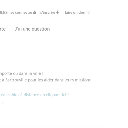
OLES
se connecter
s'inscrire
faire un don
rte
J'ai une question
porte où dans la ville !
 Sartrouville pour les aider dans leurs missions
éalisables à distance en cliquant ici
!
 !