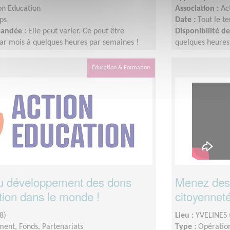
on Education
Association :
Ac
ps
Date :
Tout le t
mandée :
Elle peut varier. Ce peut être
Disponibilité 
ar mois à quelques heures par semaines !
quelques heures
dapter au rythme de chacun et chacune.
L'idée est de s'
Éducation & Formation
au développement des dons
Menez des 
tion dans le monde !
citoyenneté 
8)
Lieu :
YVELINES 
ent, Fonds, Partenariats
Type :
Opération