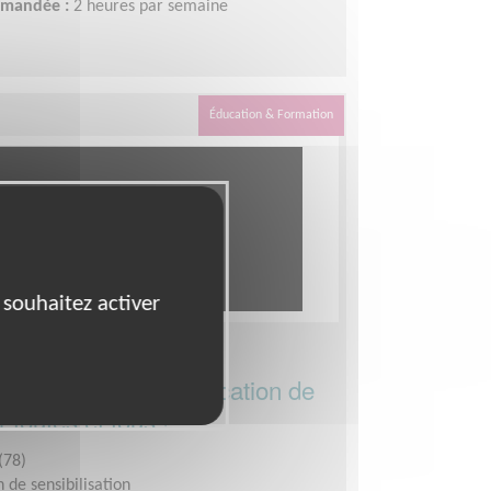
demandée :
2 heures par semaine
Éducation & Formation
 souhaitez activer
ous (développement,
ion...) pour une éducation de
r toutes et tous !
(78)
 de sensibilisation