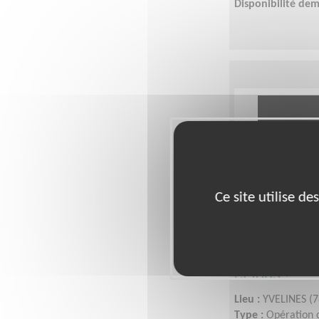
Disponibilité de
Ce site utilise d
Communiquez
pour une édu
et tous !
Lieu :
YVELINES (7
Type :
Opération d