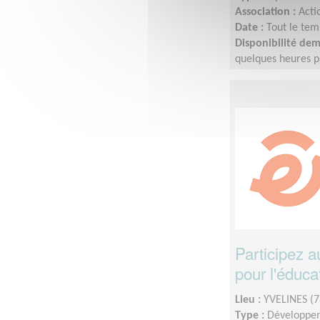
Association :
Acti
Date :
Tout le tem
Disponibilité de
quelques heures p
L'idée est de s'a
Participez 
pour l'éduca
Lieu :
YVELINES (7
Type :
Développem