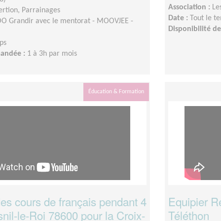
Association :
Le
sertion, Parrainages
Date :
Tout le t
 Grandir avec le mentorat - MOOVJEE -
Disponibilité 
ps
mandée :
1 à 3h par mois
Éducation & Formation
es cours de français pendant 4
Equipier R
nil-le-Roi 78600 pour la Croix-
Téléthon