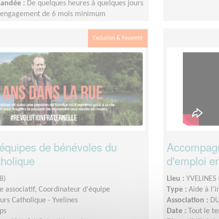
mandée :
De quelques heures à quelques jours
n engagement de 6 mois minimum
Exclusion & Pauvreté
équipes de bénévoles du
Accompagn
holique
d'emploi e
8)
Lieu :
YVELINES 
 associatif, Coordinateur d'équipe
Type :
Aide à l'
urs Catholique - Yvelines
Association :
DU
ps
Date :
Tout le t