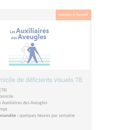
Exclusion & Pauvreté
micile de déficients visuels 78
(78)
domicile
s Auxiliaires des Aveugles
emps
demandée :
quelques heures par semaine