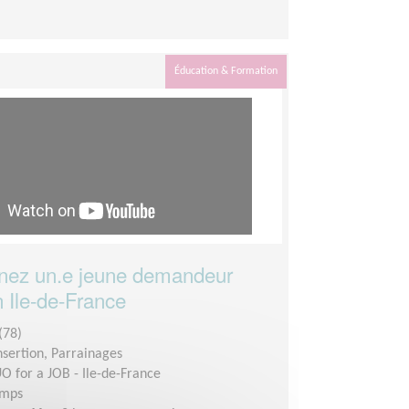
Éducation & Formation
ez un.e jeune demandeur
n Ile-de-France
(78)
insertion, Parrainages
O for a JOB - Ile-de-France
emps