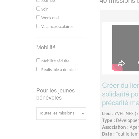
40
Journée
Soir
Week-end
Vacances scolaires
Mobilité
Mobilité réduite
Réalisable à domicile
Créer du lie
Pour les jeunes
solidarité po
bénévoles
précarité ma
Lieu :
YVELINES (7
Type :
Développem
Association :
Agen
Date :
Tout le tem