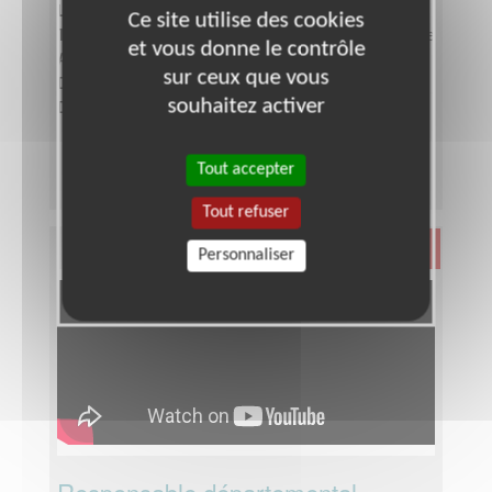
Lieu :
SEINE-SAINT-DENIS (93)
Ce site utilise des cookies
Type :
Responsable associatif, Coordinateur d'équipe
et vous donne le contrôle
Association :
Les Auxiliaires des Aveugles
sur ceux que vous
Date :
Tout le temps
souhaitez activer
Disponibilité demandée :
2 demi-journées
Tout accepter
Tout refuser
Santé
Personnaliser