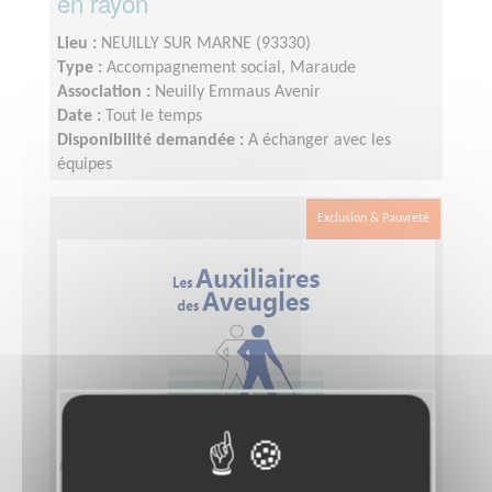
en rayon
Lieu :
NEUILLY SUR MARNE (93330)
Type :
Accompagnement social, Maraude
Association :
Neuilly Emmaus Avenir
Date :
Tout le temps
Disponibilité demandée :
A échanger avec les
équipes
Exclusion & Pauvreté
Animateur local département 93