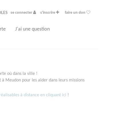
OLES
se connecter
s'inscrire
faire un don
rte
J'ai une question
e où dans la ville !
 à Meudon pour les aider dans leurs missions
éalisables à distance en cliquant ici
!