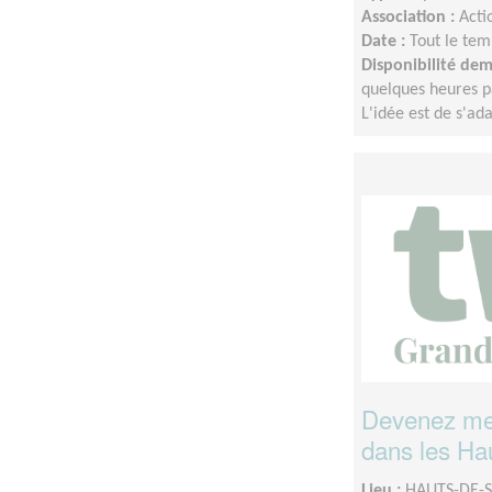
Association :
Acti
Date :
Tout le tem
Disponibilité de
quelques heures p
L'idée est de s'a
Devenez men
dans les Ha
Lieu :
HAUTS-DE-S