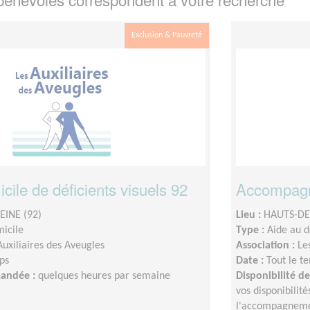
Exclusion & Pauvreté
icile de déficients visuels 92
Accompagne
EINE (92)
Lieu :
HAUTS-DE-
micile
Type :
Aide au 
Auxiliaires des Aveugles
Association :
Le
ps
Date :
Tout le t
mandée :
quelques heures par semaine
Disponibilité 
vos disponibilit
l'accompagnemen