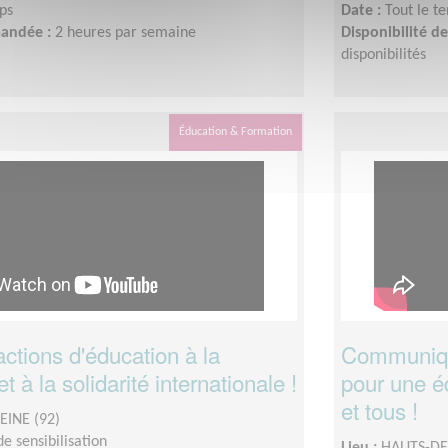
ps
Date :
Tout le t
mandée :
2 heures par semaine
Disponibilité 
disponibilités
Éducation & Formation
ctions d'éducation à la
Communique
t à la solidarité internationale !
pour une é
et tous !
EINE (92)
e sensibilisation
Lieu :
HAUTS-DE-