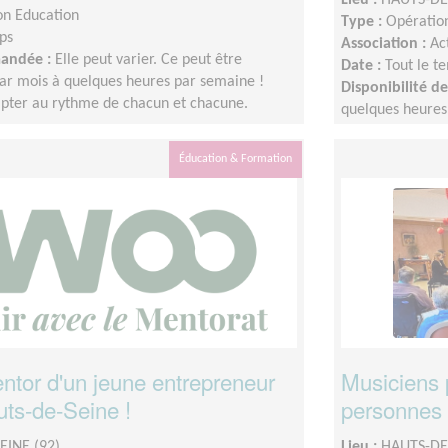
on Education
Type :
Opération
ps
Association :
Ac
mandée :
Elle peut varier. Ce peut être
Date :
Tout le t
ar mois à quelques heures par semaine !
Disponibilité 
dapter au rythme de chacun et chacune.
quelques heures
L'idée est de s'
Éducation & Formation
tor d'un jeune entrepreneur
Musiciens 
uts-de-Seine !
personnes
EINE (92)
Lieu :
HAUTS-DE-