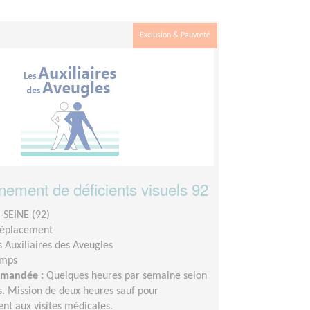
Exclusion & Pauvreté
ment de déficients visuels 92
SEINE (92)
déplacement
s Auxiliaires des Aveugles
emps
demandée :
Quelques heures par semaine selon
és. Mission de deux heures sauf pour
t aux visites médicales.