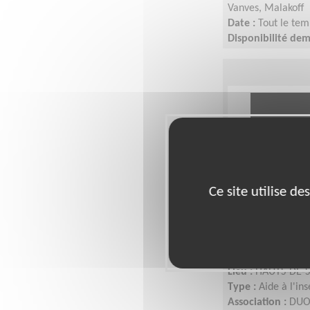
Vanves, Malakoff
Date :
Tout le tem
Disponibilité de
Ce site utilise d
Accompagne
d'emploi en 
Lieu :
HAUTS-DE-S
Type :
Aide à l'in
Association :
DUO 