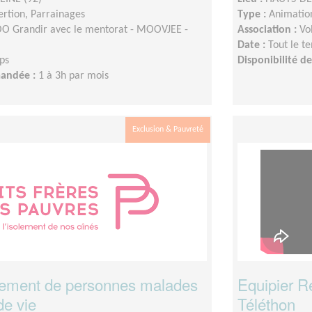
sertion, Parrainages
Type :
Animation
 Grandir avec le mentorat - MOOVJEE -
Association :
Vo
Date :
Tout le t
ps
Disponibilité 
mandée :
1 à 3h par mois
Exclusion & Pauvreté
ment de personnes malades
Equipier R
de vie
Téléthon