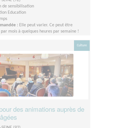
 de sensibilisation
tion Education
emps
demandée :
Elle peut varier. Ce peut être
 par mois à quelques heures par semaine !
adapter au rythme de chacun et chacune.
Culture
pour des animations auprès de
 âgées
SEINE (92)