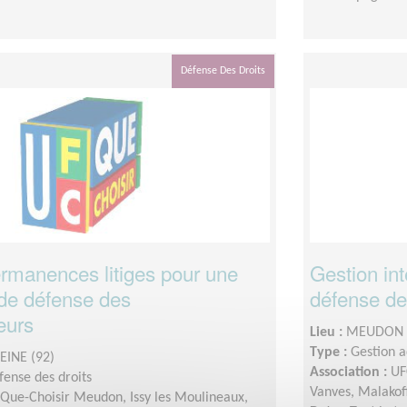
Défense Des Droits
rmanences litiges pour une
Gestion int
 de défense des
défense d
eurs
Lieu :
MEUDON (
Type :
Gestion a
EINE (92)
Association :
UF
fense des droits
Vanves, Malakof
Que-Choisir Meudon, Issy les Moulineaux,