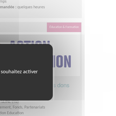
emps
demandée :
quelques heures
Éducation & Formation
 souhaitez activer
 au développement des dons
cation dans le monde !
SEINE (92)
ement, Fonds, Partenariats
tion Education