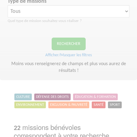
Type de missions
Quel type de mission souhaitez vous réaliser ?
RECHERCHER
Afficher/Masquer les filtres
Moins vous renseignerez de champs et plus vous aurez de
résultats !
CULTURE
DÉFENSE DES DROITS
ÉDUCATION & FORMATION
ENVIRONNEMENT
EXCLUSION & PAUVRETÉ
SANTÉ
SPORT
missions bénévoles
22
correspondent à votre recherche