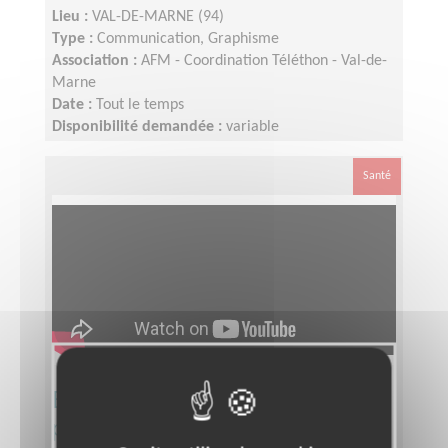
Lieu :
VAL-DE-MARNE (94)
Type :
Communication, Graphisme
Association :
AFM - Coordination Téléthon - Val-de-
Marne
Date :
Tout le temps
Disponibilité demandée :
variable
Santé
Equipier Régional Pôle Formation
pour le Téléthon