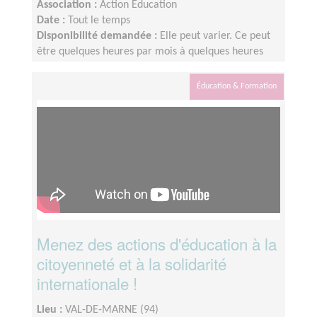
Association :
Action Education
Date :
Tout le temps
Disponibilité demandée :
Elle peut varier. Ce peut
être quelques heures par mois à quelques heures
par semaine ! L'idée est de s'adapter au rythme de
chacun et chacune.
Éducation & Formation
Menez des actions d'éducation à la
citoyenneté et à la solidarité
internationale !
Lieu :
VAL-DE-MARNE (94)