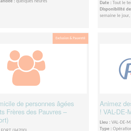
mandée :
quelques heures
Date :
Tout le t
Disponibilité 
semaine le jour, 
Exclusion & Pauvreté
omicile de personnes âgées
Animez des 
its Frères des Pauvres –
! VAL-DE
rt)
Lieu :
VAL-DE-M
Type :
Opération
FORT (94700)