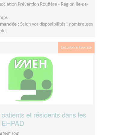
sociation Prévention Routière - Région Île-de-
emps
demandée :
Selon vos disponibilités ! nombreuses
bles
Exclusion & Pauvreté
 patients et résidents dans les
et EHPAD
ARNE (94)