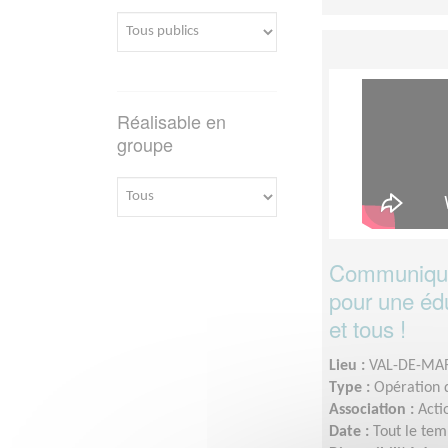
Réalisable en
groupe
Communiquez
pour une édu
et tous !
Lieu :
VAL-DE-MAR
Type :
Opération d
Association :
Acti
Date :
Tout le tem