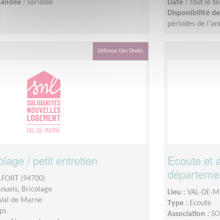
mandée :
variable
Date :
Tout le t
Disponibilité 
périodes de l'a
Défense Des Droits
lage / petit entretien
Ecoute et 
départeme
FORT (94700)
nuels, Bricolage
Lieu :
VAL-DE-M
Val de Marne
Type :
Ecoute
ps
Association :
SO