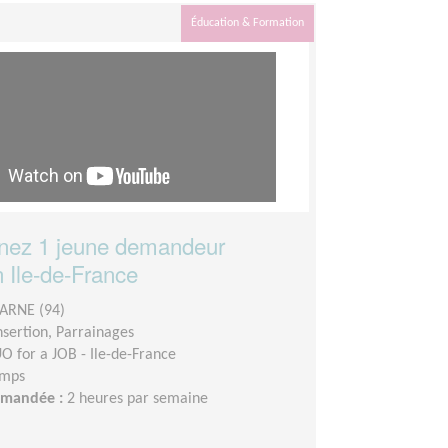
Éducation & Formation
ez 1 jeune demandeur
n Ile-de-France
ARNE (94)
insertion, Parrainages
O for a JOB - Ile-de-France
emps
demandée :
2 heures par semaine