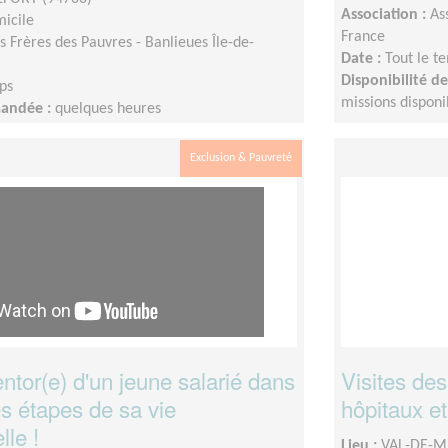
Association :
As
micile
France
ts Frères des Pauvres - Banlieues Île-de-
Date :
Tout le t
Disponibilité 
ps
missions disponi
mandée :
quelques heures
Exclusion & Pauvreté
tor(e) d'un jeune salarié dans
Visites des
s étapes de sa vie
hôpitaux 
lle !
Lieu :
VAL-DE-M