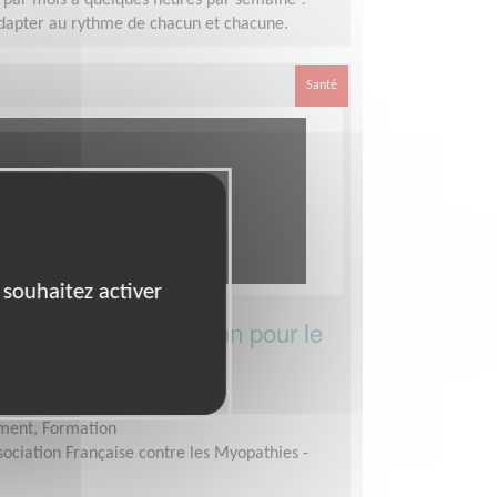
 par mois à quelques heures par semaine !
adapter au rythme de chacun et chacune.
Santé
 souhaitez activer
égional Pôle Formation pour le
ARNE (94)
ment, Formation
sociation Française contre les Myopathies -