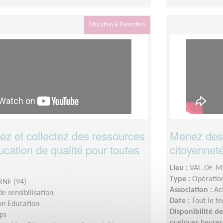
Éducation & Formation
 et collectez des ressources
Menez des 
cation de qualité pour toutes
citoyenneté 
Lieu :
VAL-DE-M
Type :
Opération
NE (94)
Association :
Ac
e sensibilisation
Date :
Tout le t
on Education
Disponibilité 
ps