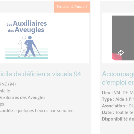
Exclusion & Pauvreté
icile de déficients visuels 94
Accompagn
d'emploi e
NE (94)
micile
Lieu :
VAL-DE-M
Auxiliaires des Aveugles
Type :
Aide à l'
ps
Association :
DU
mandée :
quelques heures par semaine
Date :
Tout le t
Disponibilité 