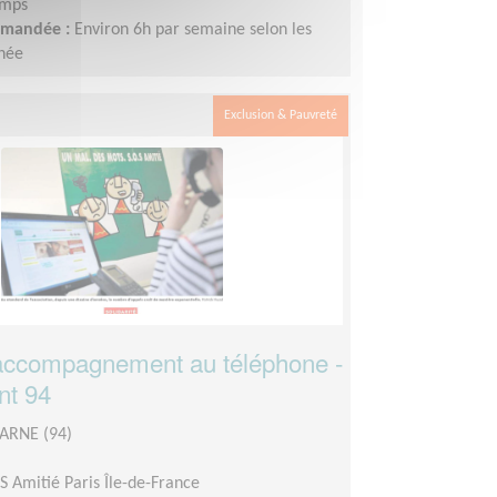
emps
demandée :
Environ 6h par semaine selon les
nnée
Exclusion & Pauvreté
accompagnement au téléphone -
nt 94
ARNE (94)
S Amitié Paris Île-de-France