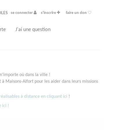
OLES
se connecter
s'inscrire
faire un don
rte
J'ai une question
'importe où dans la ville !
à Maisons-Alfort pour les aider dans leurs missions
éalisables à distance en cliquant ici
!
 ici !