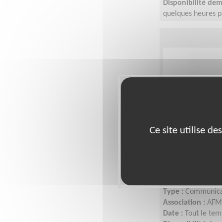
Disponibilité de
quelques heures p
L'idée est de s'a
Ce site utilise d
Responsabl
association
Lieu :
VAL-DE-MAR
Type :
Communica
Association :
AFM 
Date :
Tout le tem