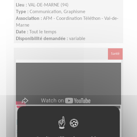
Lieu :
VAL-DE-MARNE (94)
Type :
Communication, Graphisme
Association :
AFM - Coordination Téléthon - Val-de-
Marne
Date :
Tout le temps
Disponibilité demandée :
variable
Santé
Equipier Régional Pôle Formation
pour le Téléthon