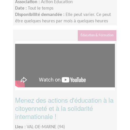
Association :
Action Education
Date :
Tout le temps
Disponibilité demandée :
Elle peut varier. Ce peut
être quelques heures par mois à quelques heures
par semaine ! L'idée est de s'adapter au rythme de
chacun et chacune.
Éducation & Formation
Menez des actions d'éducation à la
citoyenneté et à la solidarité
internationale !
Lieu :
VAL-DE-MARNE (94)