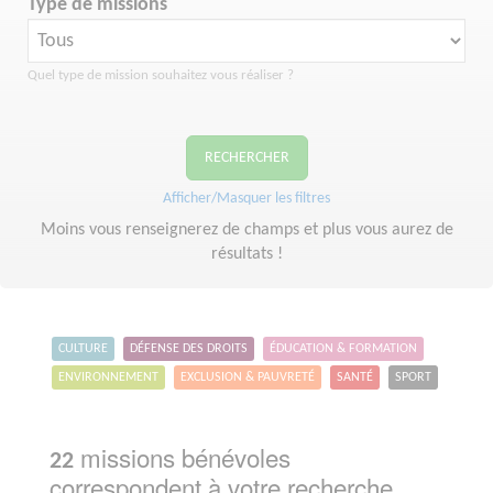
Type de missions
Quel type de mission souhaitez vous réaliser ?
RECHERCHER
Afficher/Masquer les filtres
Moins vous renseignerez de champs et plus vous aurez de
résultats !
CULTURE
DÉFENSE DES DROITS
ÉDUCATION & FORMATION
ENVIRONNEMENT
EXCLUSION & PAUVRETÉ
SANTÉ
SPORT
missions bénévoles
22
correspondent à votre recherche