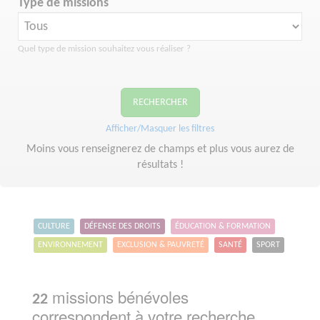
Type de missions
Quel type de mission souhaitez vous réaliser ?
RECHERCHER
Afficher/Masquer les filtres
Moins vous renseignerez de champs et plus vous aurez de
résultats !
CULTURE
DÉFENSE DES DROITS
ÉDUCATION & FORMATION
ENVIRONNEMENT
EXCLUSION & PAUVRETÉ
SANTÉ
SPORT
missions bénévoles
22
correspondent à votre recherche