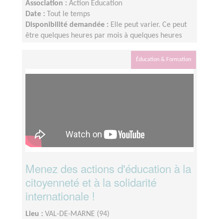
Association :
Action Education
Date :
Tout le temps
Disponibilité demandée :
Elle peut varier. Ce peut
être quelques heures par mois à quelques heures
par semaine ! L'idée est de s'adapter au rythme de
chacun et chacune.
Éducation & Formation
Menez des actions d'éducation à la
citoyenneté et à la solidarité
internationale !
Lieu :
VAL-DE-MARNE (94)