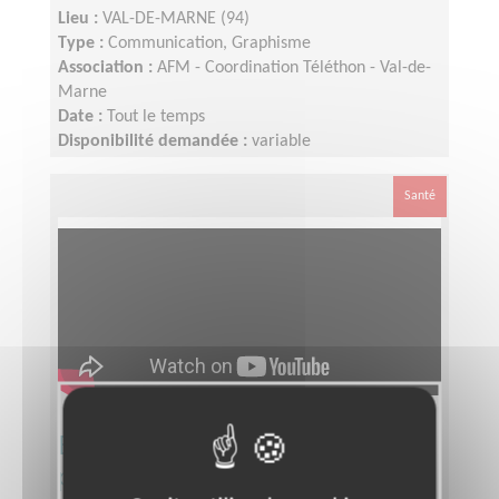
Lieu :
VAL-DE-MARNE (94)
Type :
Communication, Graphisme
Association :
AFM - Coordination Téléthon - Val-de-
Marne
Date :
Tout le temps
Disponibilité demandée :
variable
Santé
Equipier Régional Pôle Formation
pour le Téléthon