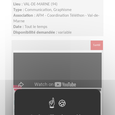
Lieu :
VAL-DE-MARNE (94)
Type :
Communication, Graphisme
Association :
AFM - Coordination Téléthon - Val-de-
Marne
Date :
Tout le temps
Disponibilité demandée :
variable
Santé
Equipier Régional Pôle Formation
pour le Téléthon