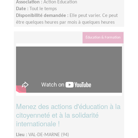
Association :
Action Education
Date :
Tout le temps
Disponibilité demandée :
Elle peut varier. Ce peut
être quelques heures par mois à quelques heures
par semaine ! L'idée est de s'adapter au rythme de
chacun et chacune.
Éducation & Formation
Menez des actions d'éducation à la
citoyenneté et à la solidarité
internationale !
Lieu :
VAL-DE-MARNE (94)