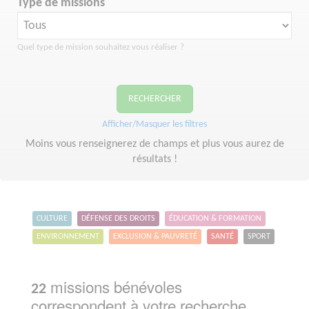
Type de missions
Quel type de mission souhaitez vous réaliser ?
RECHERCHER
Afficher/Masquer les filtres
Moins vous renseignerez de champs et plus vous aurez de
résultats !
CULTURE
DÉFENSE DES DROITS
ÉDUCATION & FORMATION
ENVIRONNEMENT
EXCLUSION & PAUVRETÉ
SANTÉ
SPORT
missions bénévoles
22
correspondent à votre recherche