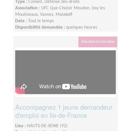
Type :
Conseil, Défense des droits
Association :
UFC Que-Choisir Meudon, Issy les
Moulineaux, Vanves, Malakoff
Date :
Tout le temps
Disponibilité demandée :
quelques heures
Éducation & Formation
Accompagnez 1 jeune demandeur
d'emploi en Ile-de-France
Lieu :
HAUTS-DE-SEINE (92)