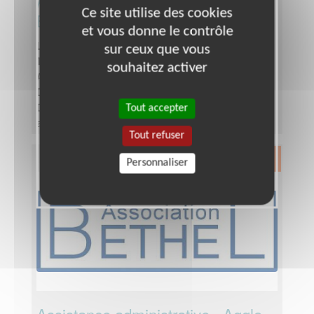
Agglo de Cergy-Pontoise dont
Ce site utilise des cookies
Boissy-l'Aillerie
et vous donne le contrôle
Lieu :
VAL-D'OISE (95)
sur ceux que vous
Type :
Communication, Graphisme
souhaitez activer
Association :
Association BETHEL
Date :
Tout le temps
Tout accepter
Disponibilité demandée :
- Engagement très
autonome.
Tout refuser
Exclusion & Pauvreté
Personnaliser