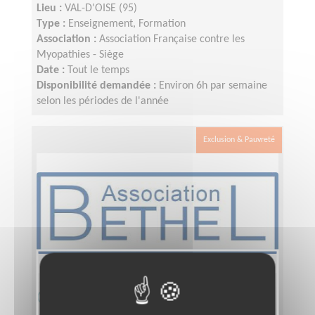
Lieu :
VAL-D'OISE (95)
Type :
Enseignement, Formation
Association :
Association Française contre les
Myopathies - Siège
Date :
Tout le temps
Disponibilité demandée :
Environ 6h par semaine
selon les périodes de l'année
Exclusion & Pauvreté
Communication / Développement -