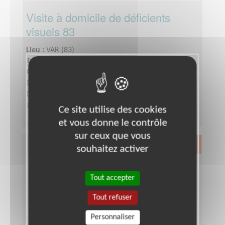
Visite à domicile de déficients
visuels 83
Lieu :
VAR (83)
Type :
Visite à domicile
Association :
Les Auxiliaires des Aveugles
Date :
Tout le temps
Disponibilité demandée :
quelques heures par
semaine
Ce site utilise des cookies
et vous donne le contrôle
sur ceux que vous
Exclusion & Pauvreté
souhaitez activer
Tout accepter
Tout refuser
Personnaliser