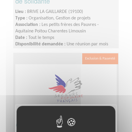
de solidarité
Lieu :
BRIVE LA GAILLARDE (19100)
Type :
Organisation, Gestion de projets
Association :
Les petits frères des Pauvres -
Aquitaine Poitou Charentes Limousin
Date :
Tout le temps
Disponibilité demandée :
Une réunion par mois
minimum, temps de rencontres supplémentaires
suivant les missions prises en charges par le
Exclusion & Pauvreté
bénévole.
Apporter son EXPERTISE pour