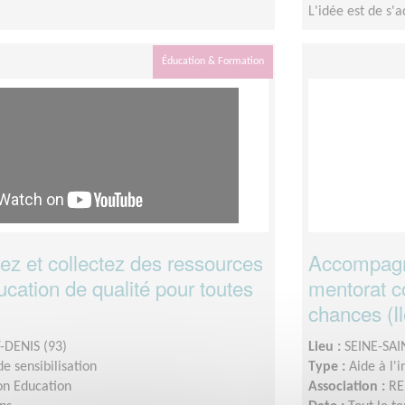
L'idée est de s'
Éducation & Formation
 et collectez des ressources
Accompagn
cation de qualité pour toutes
mentorat co
chances (I
-DENIS (93)
Lieu :
SEINE-SAI
e sensibilisation
Type :
Aide à l'
on Education
Association :
RE