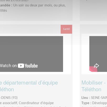
026 au 27/05/2027
mandée :
Un soir ou deux par mois, ou plus,
lités
Santé
 départemental d’équipe
Mobiliser 
léthon
Téléthon
-DENIS (93)
Lieu :
SEINE-SAI
 associatif, Coordinateur d'équipe
Type :
Développ