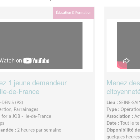
Éducation & Formation
z 1 jeune demandeur
Menez des 
Ile-de-France
citoyenneté 
-DENIS (93)
Lieu :
SEINE-SAI
sertion, Parrainages
Type :
Opération
for a JOB - Ile-de-France
Association :
Ac
ps
Date :
Tout le t
mandée :
2 heures par semaine
Disponibilité 
quelques heures