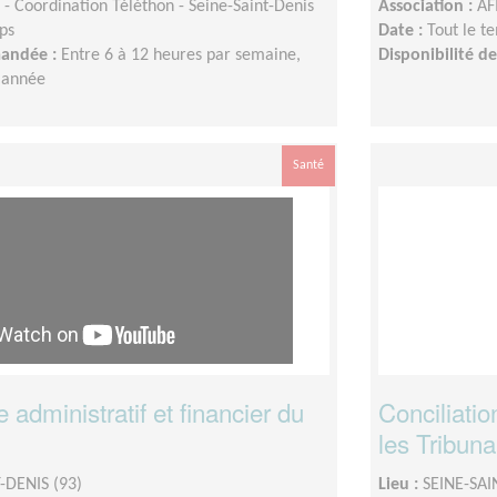
- Coordination Téléthon - Seine-Saint-Denis
Association :
AF
ps
Date :
Tout le t
mandée :
Entre 6 à 12 heures par semaine,
Disponibilité 
l'année
Santé
administratif et financier du
Conciliatio
les Tribun
-DENIS (93)
Lieu :
SEINE-SAI