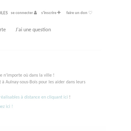
OLES
se connecter
s'inscrire
faire un don
rte
J'ai une question
 n'importe où dans la ville !
à Aulnay-sous-Bois pour les aider dans leurs
éalisables à distance en cliquant ici
!
ez ici !