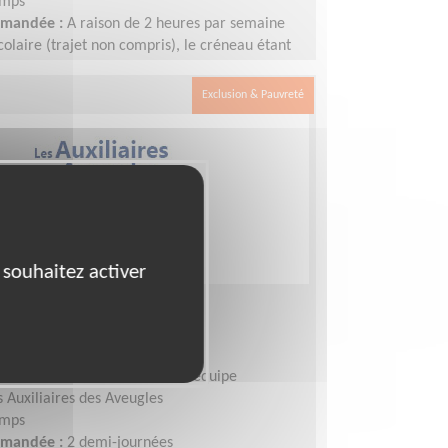
emps
demandée :
A raison de 2 heures par semaine
colaire (trajet non compris), le créneau étant
r le lycée. Nous fonctionnons sur le calendrier
cances sont donc préservées.
Exclusion & Pauvreté
 souhaitez activer
local département 93
NT-DENIS (93)
le associatif, Coordinateur d'équipe
s Auxiliaires des Aveugles
emps
demandée :
2 demi-journées