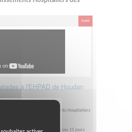
lissements Hospitaliers des
Santé
malades à l'EHPAD de Houdan
s Malades dans les Etablissements Hospitaliers
midi de 2/3 heures par semaine (ou 15 jours
 souhaitez activer