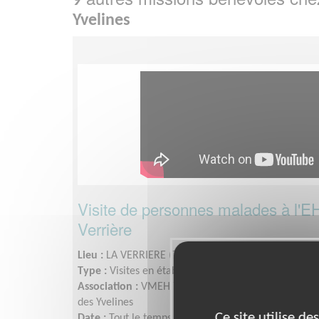
9
Yvelines
Visite de personnes malades à l'
Verrière
Lieu :
LA VERRIERE (78320)
Type :
Visites en établissement
Association :
VMEH 78 - Visite des Malades dans les
des Yvelines
Ce site utilise d
Date :
Tout le temps