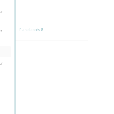
ur
Plan d'accès
es
ur