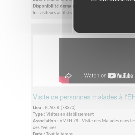
Disponibilité demandée :
Après midi de 3 heures p
les visiteurs actifs) sur au moins 1 an
Visite de personnes malades à l'E
Lieu :
PLAISIR (78370)
Type :
Visites en établissement
Association :
VMEH 78 - Visite des Malades dans les
des Yvelines
Date :
Tout le temps