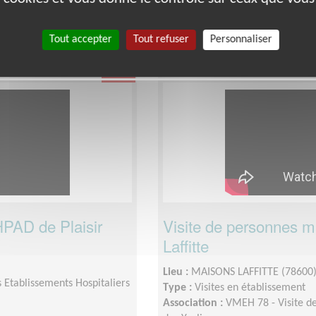
pour les visiteurs actifs) sur au 
ar semaine (ou 15 jours pour
Tout accepter
Tout refuser
Personnaliser
Santé
HPAD de Plaisir
Visite de personnes 
Laffitte
Lieu :
MAISONS LAFFITTE (78600
 Etablissements Hospitaliers
Type :
Visites en établissement
Association :
VMEH 78 - Visite de