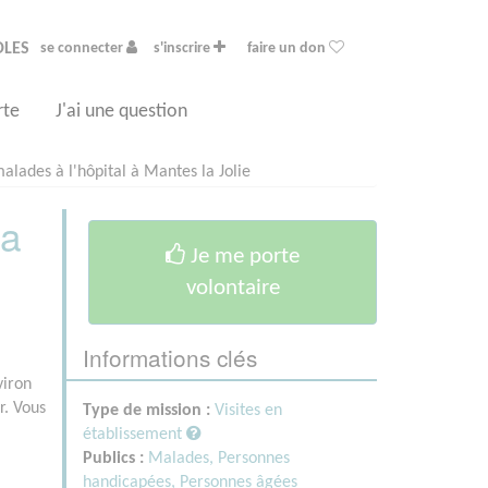
OLES
se connecter
s'inscrire
faire un don
rte
J'ai une question
alades à l'hôpital à Mantes la Jolie
la
Je me porte
volontaire
Informations clés
viron
r. Vous
Type de mission :
Visites en
établissement
Publics :
Malades,
Personnes
handicapées,
Personnes âgées