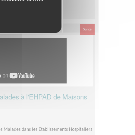
moins 1 an
Santé
malades à l'EHPAD de Maisons
)
s Malades dans les Etablissements Hospitaliers