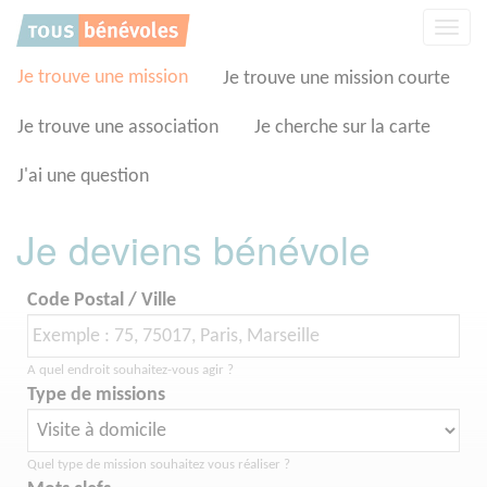
Panneau de gestion des cookies
Affic
la
navig
Je trouve une mission
Je trouve une mission courte
Je trouve une association
Je cherche sur la carte
J'ai une question
Je deviens bénévole
Code Postal / Ville
A quel endroit souhaitez-vous agir ?
Type de missions
Quel type de mission souhaitez vous réaliser ?