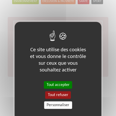
ENVIRONNEMENT
EXCLUSION & PAUVRETÉ
SANTÉ
SPORT
Aucun résultat pour votre
recherche
Type d'action :
Visite à domicile
Code postal :
95
Ce site utilise des cookies
Ville :
Val-d-oise
et vous donne le contrôle
Veuillez indiquer moins de critères et/ou remplacer
votre code postal par celui de votre département.
sur ceux que vous
Effectuer une nouvelle recherche
souhaitez activer
Tout accepter
Tout refuser
Personnaliser