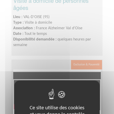
Visite à domicile de personnes
âgées
Lieu :
VAL-D'OISE (95)
Type :
Visite à domicile
Association :
France Alzheimer Val d'Oise
Date :
Tout le temps
Disponibilité demandée :
quelques heures par
semaine
Exclusion & Pauvreté
Ce site utilise des cookies