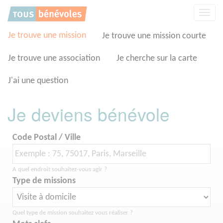
Panneau de gestion des cookies
Affic
la
navig
Je trouve une mission
Je trouve une mission courte
Je trouve une association
Je cherche sur la carte
J'ai une question
Je deviens bénévole
Code Postal / Ville
A quel endroit souhaitez-vous agir ?
Type de missions
Quel type de mission souhaitez vous réaliser ?