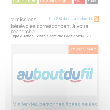
ENVIRONNEMENT
EXCLUSION & PAUVRETÉ
SANTÉ
SPORT
missions
Flux RSS de cette recherche
2
bénévoles correspondent à votre
recherche
Type d'action :
Visite à domicile
Code postal :
23
Exclusion & Pauvreté
Visiter des personnes âgées seules