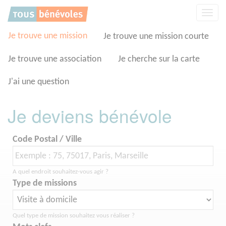
Panneau de gestion des cookies
Affic
la
navig
Je trouve une mission
Je trouve une mission courte
Je trouve une association
Je cherche sur la carte
J'ai une question
Je deviens bénévole
Code Postal / Ville
A quel endroit souhaitez-vous agir ?
Type de missions
Quel type de mission souhaitez vous réaliser ?