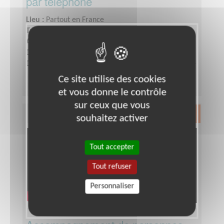
par téléphone
Lieu :
Partout en France
Type :
Visite à domicile
Association :
Au bout du fil
Date :
Tout le temps
Disponibilité demandée :
Deux heures par semaine
Ce site utilise des cookies
et vous donne le contrôle
sur ceux que vous
Exclusion & Pauvreté
souhaitez activer
Tout accepter
Tout refuser
Personnaliser