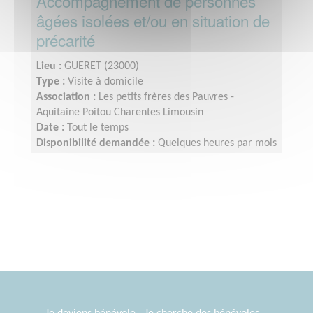
Accompagnement de personnes
âgées isolées et/ou en situation de
précarité
Lieu :
GUERET (23000)
Type :
Visite à domicile
Association :
Les petits frères des Pauvres -
Aquitaine Poitou Charentes Limousin
Date :
Tout le temps
Disponibilité demandée :
Quelques heures par mois
(2/3 h par semaine ou quinzaine selon disponibilité)