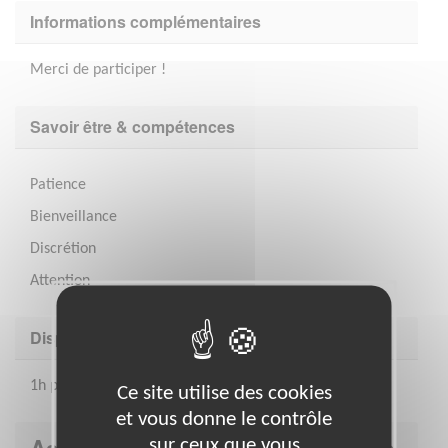
Informations complémentaires
Merci de participer !
Savoir être & compétences
Patience
Bienveillance
Discrétion
Attention
Disponibilité demandée
1h par semaine
Ce site utilise des cookies
et vous donne le contrôle
Association : Les Petits Frères des
sur ceux que vous