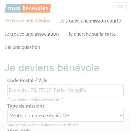
Panneau de gestion des cookies
Affic
la
navig
Je trouve une mission
Je trouve une mission courte
Je trouve une association
Je cherche sur la carte
J'ai une question
Je deviens bénévole
Code Postal / Ville
A quel endroit souhaitez-vous agir ?
Type de missions
Quel type de mission souhaitez vous réaliser ?