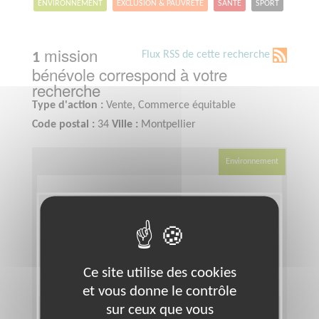
ENVIRONNEMENT
EXCLUSION & PAUVRETÉ
SANTÉ
SPORT
mission
Flux RSS de cette recherche
1
bénévole correspond à votre
recherche
Type d'action :
Vente, Commerce équitable
Code postal :
34
Ville :
Montpellier
Environnement
Ce site utilise des cookies
et vous donne le contrôle
sur ceux que vous