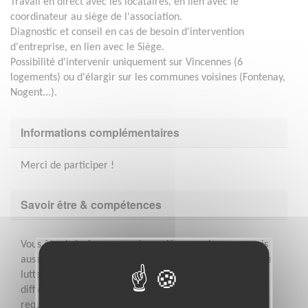
Travail en direct avec les locataires, en lien avec le
coordinateur au siège de l'association.
Diagnostic et conseil en cas de besoin d'intervention
d'entreprise, en lien avec le Siège.
Possibilité d'intervenir uniquement sur Vincennes (6
logements) ou d'élargir sur les communes voisines (Fontenay,
Nogent...).
Informations complémentaires
Merci de participer !
Savoir être & compétences
Vous êtes bricoleur, vous aimez dépanner les gens mais
aussi leur montrer comment s’y prendre eux-mêmes. La
lutte contre le mal-logement, l’aide aux personnes en
difficulté sont des questions qui vous motivent. Qualités
requises : autonomie, initiative, bonne humeur,