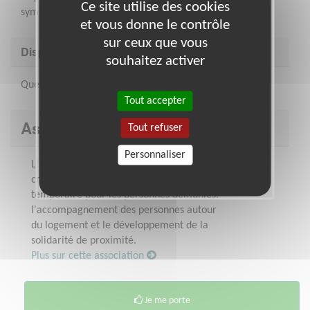
Ce site utilise des cookies
sympathie…
et vous donne le contrôle
sur ceux que vous
Disponibilité demandée
souhaitez activer
Quelques heures
Tout accepter
Association : SNL Val de Marne
Tout refuser
Personnaliser
L'association se donne pour action la
création de logements et la location
temporaire pour les personnes démunies,
l'accompagnement des personnes autour
du logement et le développement de la
solidarité de proximité.
Plus sur cette association
Je me porte