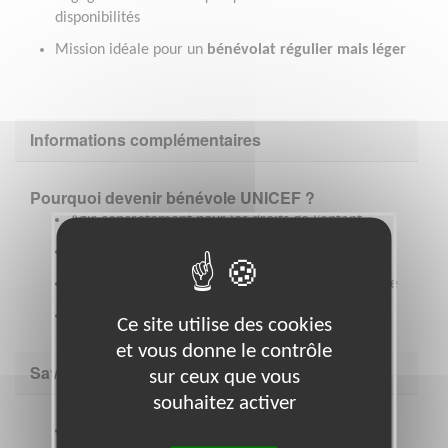
disponibilités
Mission idéale pour un
bénévolat régulier mais léger
Informations complémentaires
Pourquoi devenir bénévole UNICEF ?
Agir concrètement pour les droits de l’enfant
Participer à une action conviviale et locale
Donner de son temps dans une ambiance solidaire
Faire partie d’un réseau de bénévoles engagés
Ce site utilise des cookies
et vous donne le contrôle
Savoir être & compétences
sur ceux que vous
souhaitez activer
À l’aise dans le contact avec le public