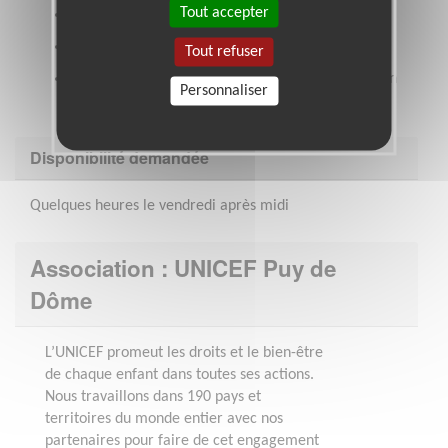
Tout accepter
Minutieux(se), patient(e) et souriant(e)
Fiable et ponctuel(le)
Tout refuser
Aucune compétence spécifique requise (formation
Personnaliser
assurée sur place)
Disponibilité demandée
Quelques heures le vendredi après midi
Association : UNICEF Puy de
Dôme
L’UNICEF promeut les droits et le bien-être
de chaque enfant dans toutes ses actions.
Nous travaillons dans 190 pays et
territoires du monde entier avec nos
partenaires pour faire de cet engagement