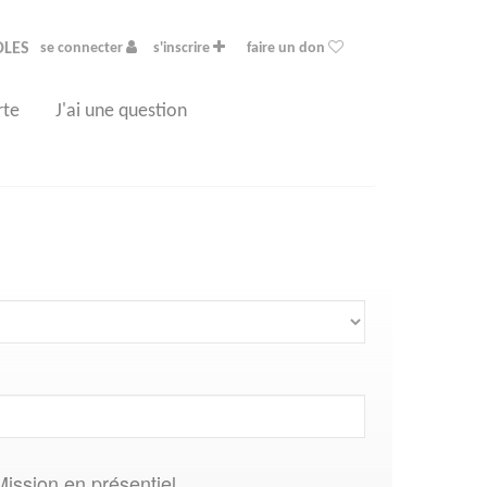
OLES
se connecter
s'inscrire
faire un don
rte
J'ai une question
Mission en présentiel