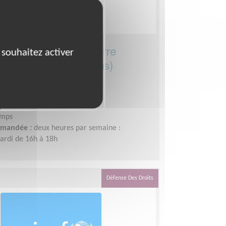
laire à la Maison Pierre
 souhaitez activer
 de la Somme (Amiens)
80000)
nement scolaire
prentis d'Auteuil Nord-Est
emps
demandée :
deux heures par semaine :
ardi de 16h à 18h
Défense Des Droits