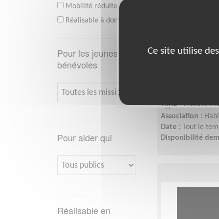
Mobilité réduite
Réalisable à domicile
Accompagnan
Ce site utilise d
Pour les jeunes
personnes l
bénévoles
d'insertion
Lieu :
AMIENS (80
Type :
Travaux ma
Association :
Habi
Date :
Tout le tem
Pour aider qui
Disponibilité de
Réalisable en