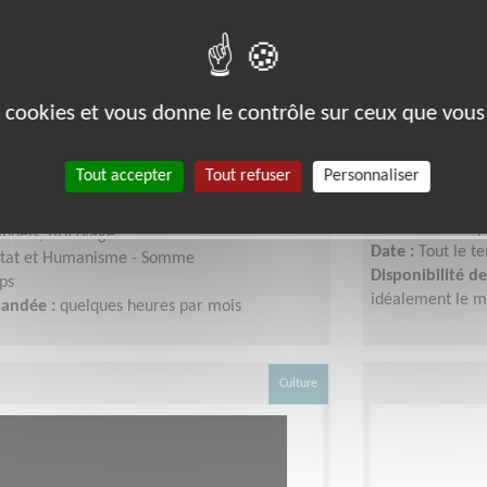
t(e) Bricoleur pour aider des
Soutien sco
es cookies et vous donne le contrôle sur ceux que vous
ogées par une association
Carpentier
Tout accepter
Tout refuser
Personnaliser
Lieu :
AMIENS (
Type :
Accompag
000)
Association :
Ap
nuels, Bricolage
Date :
Tout le t
tat et Humanisme - Somme
Disponibilité 
ps
idéalement le m
mandée :
quelques heures par mois
Culture