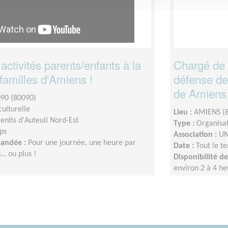
ctivités parents/enfants à la
Chargé de c
familles d'Amiens !
défense de
de Amiens
90 (80090)
ulturelle
Lieu :
AMIENS (
entis d'Auteuil Nord-Est
Type :
Organisat
ps
Association :
UN
mandée :
Pour une journée, une heure par
Date :
Tout le t
… ou plus !
Disponibilité 
environ 2 à 4 h