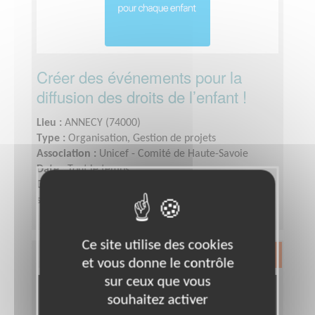
Créer des événements pour la
diffusion des droits de l’enfant !
Lieu :
ANNECY (74000)
Type :
Organisation, Gestion de projets
Association :
Unicef - Comité de Haute-Savoie
Date :
Tout le temps
Disponibilité demandée :
Quelques heures par
semaine avec possibilité de temps forts annuels
Ce site utilise des cookies
Exclusion & Pauvreté
et vous donne le contrôle
sur ceux que vous
souhaitez activer