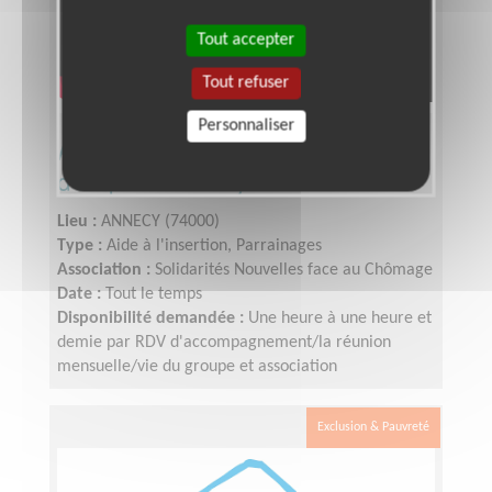
Tout accepter
Tout refuser
Personnaliser
Accompagnement de chercheur
d'emploi - Annecy
Lieu :
ANNECY (74000)
Type :
Aide à l'insertion, Parrainages
Association :
Solidarités Nouvelles face au Chômage
Date :
Tout le temps
Disponibilité demandée :
Une heure à une heure et
demie par RDV d'accompagnement/la réunion
mensuelle/vie du groupe et association
Exclusion & Pauvreté