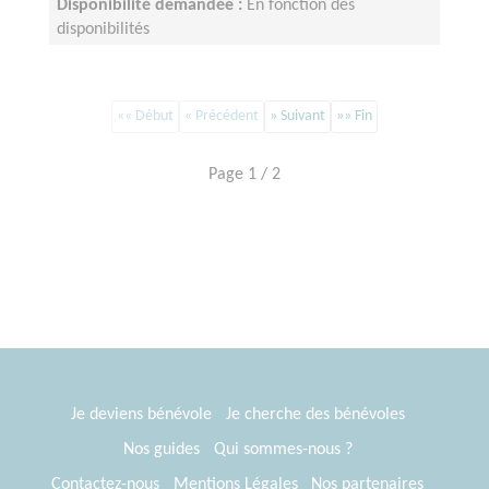
Disponibilité demandée :
En fonction des
disponibilités
«« Début
« Précédent
» Suivant
»» Fin
Page 1 / 2
Je deviens bénévole
Je cherche des bénévoles
Nos guides
Qui sommes-nous ?
Contactez-nous
Mentions Légales
Nos partenaires