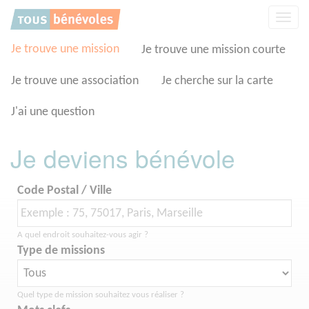
Panneau de gestion des cookies
Affic
la
navig
Je trouve une mission
Je trouve une mission courte
Je trouve une association
Je cherche sur la carte
J'ai une question
Je deviens bénévole
Code Postal / Ville
A quel endroit souhaitez-vous agir ?
Type de missions
Quel type de mission souhaitez vous réaliser ?