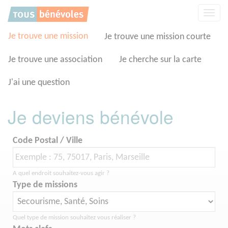
Panneau de gestion des cookies
Affic
la
navig
Je trouve une mission
Je trouve une mission courte
Je trouve une association
Je cherche sur la carte
J'ai une question
Je deviens bénévole
Code Postal / Ville
A quel endroit souhaitez-vous agir ?
Type de missions
Quel type de mission souhaitez vous réaliser ?