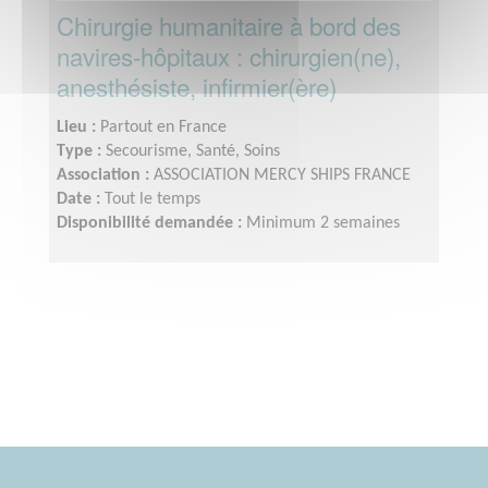
Chirurgie humanitaire à bord des
navires-hôpitaux : chirurgien(ne),
anesthésiste, infirmier(ère)
Lieu :
Partout en France
Type :
Secourisme, Santé, Soins
Association :
ASSOCIATION MERCY SHIPS FRANCE
Date :
Tout le temps
Disponibilité demandée :
Minimum 2 semaines