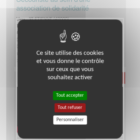
association de solidarité
Lieu :
ST ETIENNE (42000)
Type :
Secourisme, Santé, Soins
Association :
Ordre de Malte France - UDIOM Loire
Date :
Tout le temps
Disponibilité demandée :
Disponibilité un soir de
Ce site utilise des cookies
semaine/mois pour les révisions et un jour par mois
et vous donne le contrôle
pour les postes de secours
sur ceux que vous
souhaitez activer
Santé
Tout accepter
Tout refuser
Personnaliser