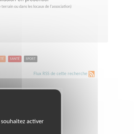
 terrain ou dans les locaux de l'association)
ETÉ
SANTÉ
SPORT
Flux RSS de cette recherche
 souhaitez activer