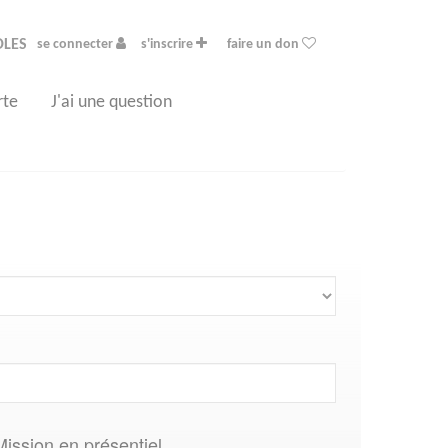
OLES
se connecter
s'inscrire
faire un don
rte
J'ai une question
Mission en présentiel