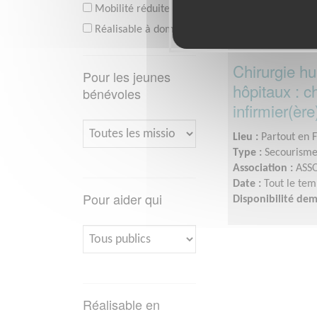
Mobilité réduite
Réalisable à domicile
Chirurgie hu
Pour les jeunes
hôpitaux : c
bénévoles
infirmier(ère
Lieu :
Partout en 
Type :
Secourisme,
Association :
ASS
Date :
Tout le tem
Pour aider qui
Disponibilité de
Réalisable en