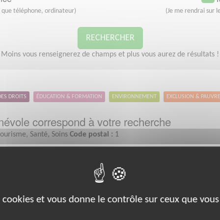
s que téléphone, ordinateur)
(Je me rendrai sur le
RECHERCHER
Moins vous renseignerez de champs et plus vous aurez de résultats !
DES DROITS
ÉDUCATION & FORMATION
ENVIRONNEMENT
EXCLUSION & PAUVR
évole correspond à votre recherche
ourisme, Santé, Soins
Code postal :
1
Santé
es cookies et vous donne le contrôle sur ceux que vous