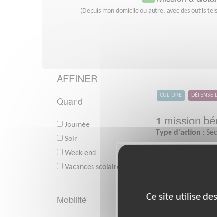
(Depuis mon domicile ou autre, avec des outils tel
AFFINER
CULTURE
DÉFENSE 
Quand
mission bén
1
Journée
Type d'action :
Sec
Soir
Week-end
Vacances scolaires
Ce site utilise d
Mobilité