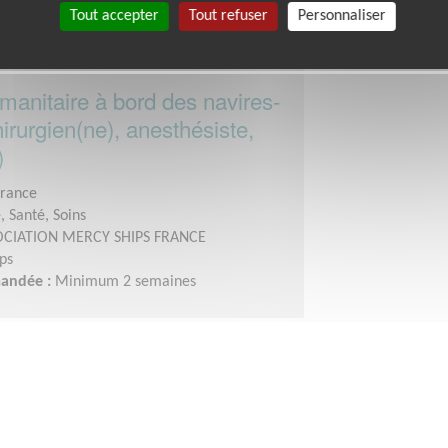
Tout accepter
Tout refuser
Personnaliser
manitaire à bord des navires-
hirurgien(ne), anesthésiste,
)
France
 Santé, Soins
OCIATION MERCY SHIPS FRANCE
ps
mandée :
Minimum 2 semaines