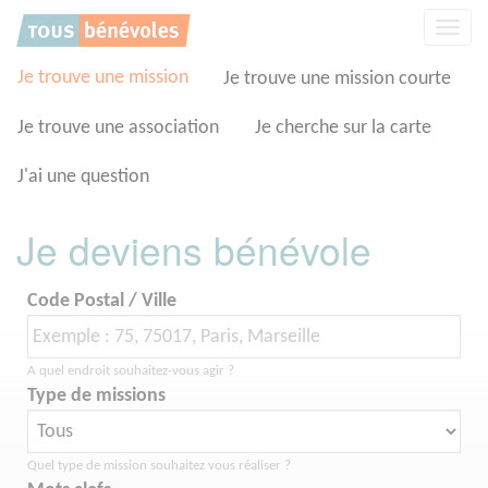
Panneau de gestion des cookies
Affic
la
navig
Je trouve une mission
Je trouve une mission courte
Je trouve une association
Je cherche sur la carte
J'ai une question
Je deviens bénévole
Code Postal / Ville
A quel endroit souhaitez-vous agir ?
Type de missions
Quel type de mission souhaitez vous réaliser ?