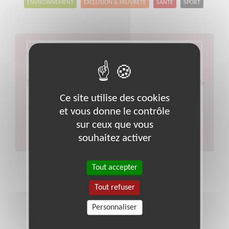
ENVIRONNEMENT
EXCLUSION & PAUVRETÉ
SANTÉ
SPORT
Aucun résultat pour votre
recherche
Type d'action :
Ressources Humaines
Code postal :
5
Ce site utilise des cookies
Ville :
Gap
et vous donne le contrôle
Veuillez indiquer moins de critères et/ou remplacer
votre code postal par celui de votre département.
sur ceux que vous
Effectuer une nouvelle recherche
souhaitez activer
Tout accepter
Tout refuser
Personnaliser