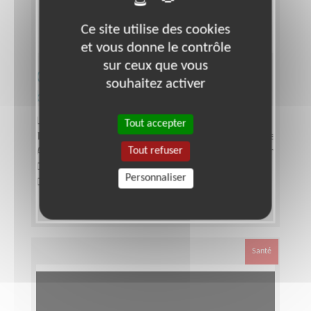
Ce site utilise des cookies
et vous donne le contrôle
sur ceux que vous
Coordinateur de la recherche de
souhaitez activer
bénévoles
Lieu :
ALBI (81000)
Tout accepter
Type :
Responsable associatif, Coordinateur d'équipe
Tout refuser
Association :
Vacances et Familles - Antenne du Tarn
Date :
Tout le temps
Personnaliser
Disponibilité demandée :
2h par semaine
Santé