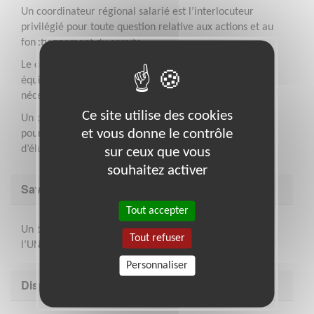
Un coordinateur régional salarié est l’interlocuteur
privilégié pour toute question relative aux actions et au
fonctionnement du comité.
Le comité dispose localement de moyens : locaux,
équipement informatique, matériel promotionnel et
nécessaire à la réalisation des actions.
Ce site utilise des cookies
Un parcours de formation et des webinaires mensuels
et vous donne le contrôle
pour vous accompagner tout au long de votre mission
d’élu.
sur ceux que vous
souhaitez activer
Savoir être & compétences
Tout accepter
Un très bon relationnel, intérêt pour les missions de
Tout refuser
l’UNICEF, maîtrise de l’informatique.
Personnaliser
Disponibilité demandée