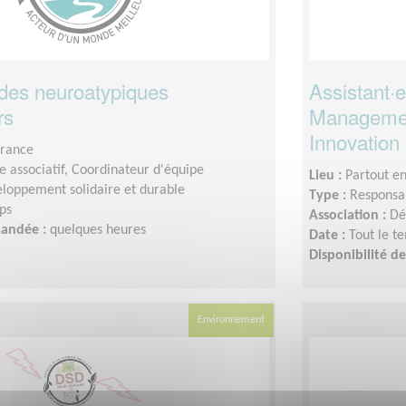
des neuroatypiques
Assistant·e
rs
Management
Innovation 
France
 associatif, Coordinateur d'équipe
Lieu :
Partout e
loppement solidaire et durable
Type :
Responsab
ps
Association :
Dé
mandée :
quelques heures
Date :
Tout le t
Disponibilité 
Environnement