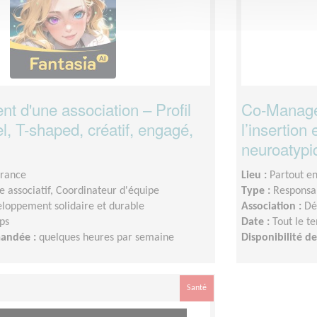
nt d'une association – Profil
Co-Manager
el, T-shaped, créatif, engagé,
l’insertio
neuroatypi
France
Lieu :
Partout e
 associatif, Coordinateur d'équipe
Type :
Responsab
loppement solidaire et durable
Association :
Dé
ps
Date :
Tout le t
mandée :
quelques heures par semaine
Disponibilité 
Santé