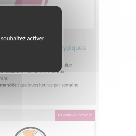
nt·e – Association
 souhaitez activer
gnement des Neuroatypiques
n France
le associatif, Coordinateur d'équipe
veloppement solidaire et durable
emps
demandée :
quelques heures par semaine
Éducation & Formation