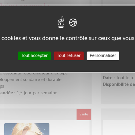
n du pôle mode éthique d'une
Co-Préside
es cookies et vous donne le contrôle sur ceux que vous
de développement solidaire et
d’accompa
Tout accepter
Tout refuser
Personnaliser
Lieu :
Partout e
Type :
Responsab
France
Association :
Dé
 associatif, Coordinateur d'équipe
Date :
Tout le t
loppement solidaire et durable
Disponibilité 
ps
mandée :
1,5 jour par semaine
Santé