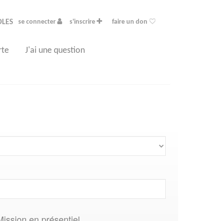
OLES
se connecter
s'inscrire
faire un don
rte
J'ai une question
Mission en présentiel