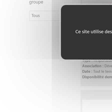
groupe
Coordinatio
Ce site utilise d
association 
durable
Lieu :
Partout en 
Type :
Responsable
Association :
Déve
Date :
Tout le tem
Disponibilité de