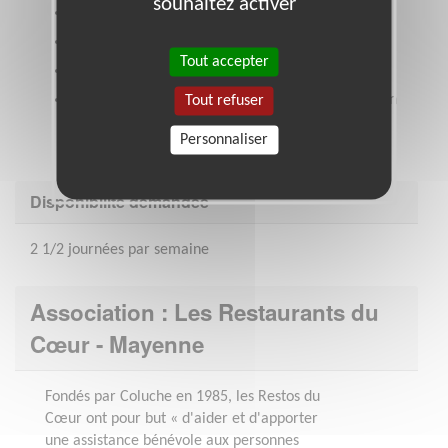
souhaitez activer
Goût du travail en équipe
Discrétion
Tout accepter
Maîtrise de l'outil informatique (pack office)
Une connaissance/expérience des Restos serait un
Tout refuser
plus
Personnaliser
Disponibilité demandée
2 1/2 journées par semaine
Association : Les Restaurants du
Cœur - Mayenne
Fondés par Coluche en 1985, les Restos du
Cœur ont pour but « d'aider et d'apporter
une assistance bénévole aux personnes