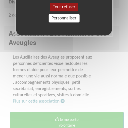
Disponibilité demandée
Tout refuser
2 demi-journées par semaine minimum
Personnaliser
Association : Les Auxiliaires des
Aveugles
Les Auxiliaires des Aveugles proposent aux
personnes déficientes visuellestoutes les
formes d'aide pour leur permettre de
mener une vie aussi normale que possible
: accompagnements physiques, petit
secrétariat, enregistrements, sorties
culturelles et sportives, visites à domicile.
Plus sur cette association
Je me porte
volontaire