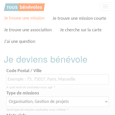
Panneau de gestion des cookies
Affic
la
navig
Je trouve une mission
Je trouve une mission courte
Je trouve une association
Je cherche sur la carte
J'ai une question
Je deviens bénévole
Code Postal / Ville
A quel endroit souhaitez-vous agir ?
Type de missions
Quel type de mission souhaitez vous réaliser ?