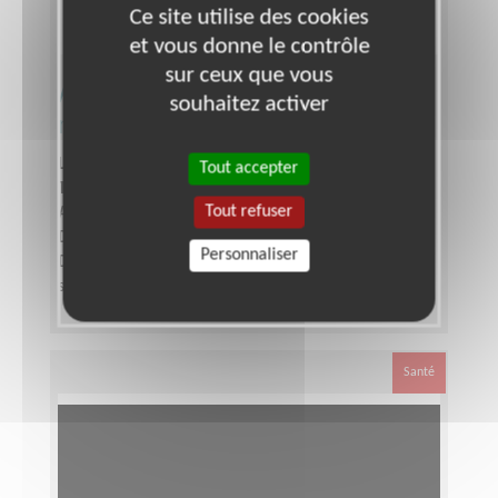
Ce site utilise des cookies
et vous donne le contrôle
sur ceux que vous
Animer un réseau d'entrepreneurs
souhaitez activer
multipotentiels
Lieu :
Partout en France
Tout accepter
Type :
Organisation, Gestion de projets
Tout refuser
Association :
Développement solidaire et durable
Date :
Tout le temps
Personnaliser
Disponibilité demandée :
quelques heures par
semaine
Santé