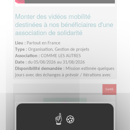
Monter des vidéos mobilité
destinées à nos bénéficiaires d'une
association de solidarité
Lieu :
Partout en France
Type :
Organisation, Gestion de projets
Association :
COMME LES AUTRES
Date :
du 05/08/2026 au 31/08/2026
Disponibilité demandée :
Mission estimée quelques
jours avec des échanges à prévoir / itérations avec
l’équipe interne.Tournage des vidéos : les 8 - 9 juillet
2026. Identification du profil : idéalement avant le
Santé
10 juillet 2026. Montage : à finaliser d’ici la fin août.