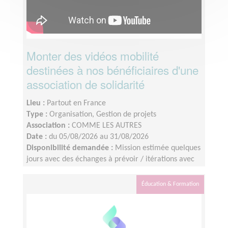
Monter des vidéos mobilité
destinées à nos bénéficiaires d'une
association de solidarité
Lieu :
Partout en France
Type :
Organisation, Gestion de projets
Association :
COMME LES AUTRES
Date :
du 05/08/2026 au 31/08/2026
Disponibilité demandée :
Mission estimée quelques
jours avec des échanges à prévoir / itérations avec
l’équipe interne.Tournage des vidéos : les 8 - 9 juillet
2026Identification du profil : idéalement avant le 10
Éducation & Formation
juillet 2026Montage : à finaliser d’ici la fin août