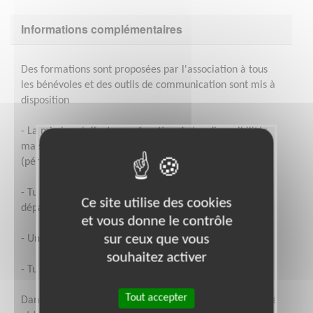
Informations complémentaires
Des formations sont proposées par l'association à tous
les bénévoles et des outils de communication sont mis à
disposition
- La mission s'effectue en fonction de tes disponibilités
mais le pic sera situé entre septembre et janvier
(période Téléthon)
- Tu participeras à la vie et au projet de la mobilisation
Ce site utilise des cookies
départementale
et vous donne le contrôle
sur ceux que vous
- Une partie de la mission peut s'effectuer de chez toi
souhaitez activer
- Tu seras convié aux réunions de l'équipe
Tout accepter
Dans le cadre de ta mission, tes frais seront remboursés