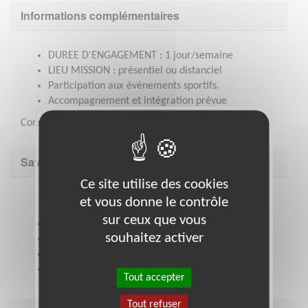
Informations complémentaires
DUREE D'ENGAGEMENT : 1 jour/semaine
LIEU MISSION : présentiel ou distanciel
Participation aux événements sportifs.
Accompagnement et intégration prévue
Consulter le site web : lpdl-sportentreprise.fr
Savoir être & compétences
Ce site utilise des cookies
et vous donne le contrôle
sur ceux que vous
Etre créatif, inventif
souhaitez activer
Etre organisé, avoir le sens des priorités
Bonnes qualités relationnelles et rédactionnelles
Connaissances appréciées de MS OFFICE, BREVO,
Tout accepter
WORDPRESS, Réseaux sociaux
Tout refuser