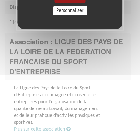
Disponibilité demandée
Personnaliser
1 jour par semaine minimum.
Association : LIGUE DES PAYS DE
LA LOIRE DE LA FEDERATION
FRANCAISE DU SPORT
D'ENTREPRISE
La Ligue des Pays de la Loire du Sport
d’Entreprise accompagne et conseille les
entreprises pour l’organisation de la
qualité de vie au travail, du management
et de leur pratique d’activités physiques et
sportives.
Plus sur cette association