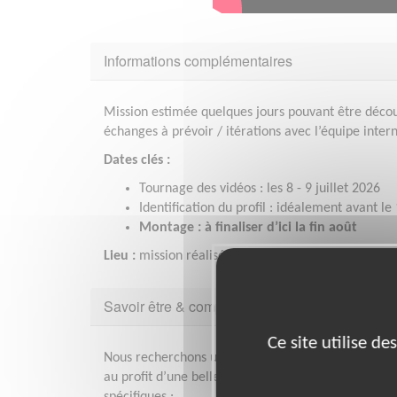
Informations complémentaires
Mission estimée quelques jours pouvant être décou
échanges à prévoir / itérations avec l’équipe inter
Dates clés :
Tournage des vidéos : les 8 - 9 juillet 2026
Identification du profil : idéalement avant le 
Montage : à finaliser d’ici la fin août
Lieu :
mission réalisée exclusivement à distance.
Savoir être & compétences
Ce site utilise d
Nous recherchons un profil ayant la volonté de s'in
au profit d’une belle cause avec des compétences