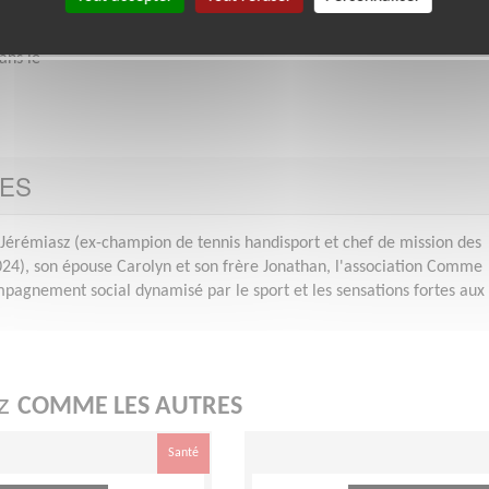
idéalement avant le 10 juillet 2026. Montage : à finali
d’ici la fin août.
ans le
RES
Jérémiasz (ex-champion de tennis handisport et chef de mission des
24), son épouse Carolyn et son frère Jonathan, l'association Comme
pagnement social dynamisé par le sport et les sensations fortes aux
ez
COMME LES AUTRES
Santé