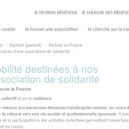
JE DEVIENS BÉNÉVOLE
JE CHERCHE DES BÉNÉV
n courte
Je trouve une association
Je cherche sur la ca
ts
Partout (partout)
Partout en France
iaires d'une association de solidarité
ilité destinées à nos
sociation de solidarité
toute la France
collectif
et en la
résilience
.
-mesure aux personnes devenues handicapées moteur au cours d
er le rebond vers une vie sociale et professionnelle épanouie
. Il as
e et la participation à des activités collectives permettant l’ouvertur
et en l’autre.