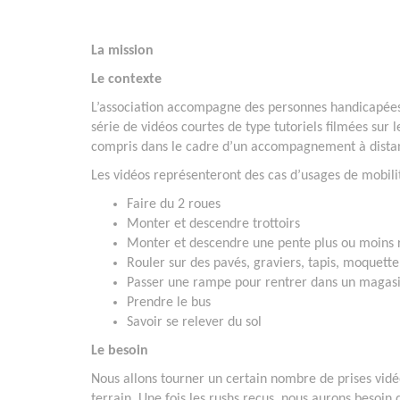
La mission
Le contexte
L’association accompagne des personnes handicapées
série de vidéos courtes de type tutoriels filmées sur l
compris dans le cadre d’un accompagnement à dista
Les vidéos représenteront des cas d’usages de mobilit
Faire du 2 roues
Monter et descendre trottoirs
Monter et descendre une pente plus ou moins 
Rouler sur des pavés, graviers, tapis, moquette
Passer une rampe pour rentrer dans un magas
Prendre le bus
Savoir se relever du sol
Le besoin
Nous allons tourner un certain nombre de prises vidé
terrain. Une fois les rushs reçus, nous aurons besoin 