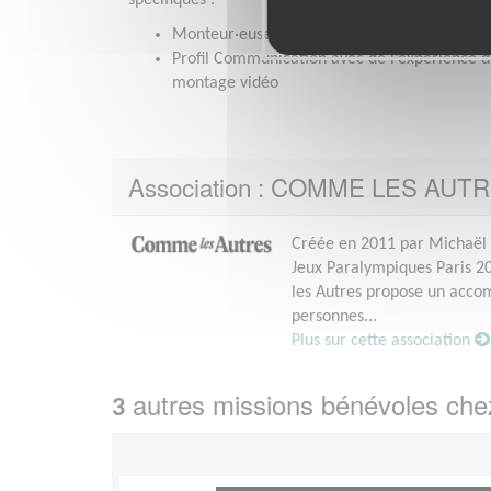
spécifiques :
Monteur·euse audio-visuel
Profil Communication avec de l’expérience d
montage vidéo
Association : COMME LES AUT
Créée en 2011 par Michaël 
Jeux Paralympiques Paris 20
les Autres propose un accom
personnes...
Plus sur cette association
autres missions bénévoles ch
3