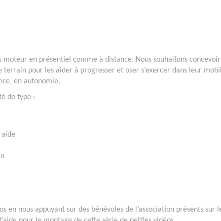
 moteur en présentiel comme à distance. Nous souhaitons concevoir
e terrain pour les aider à progresser et oser s’exercer dans leur mobil
nce, en autonomie.
é de type :
raide
in
os en nous appuyant sur des bénévoles de l’association présents sur l
d’aide pour le montage de cette série de petites vidéos.