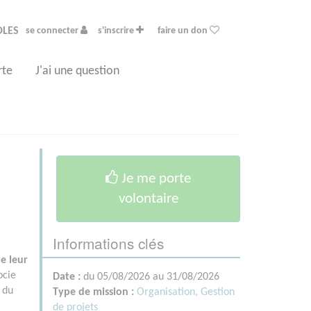
OLES
se connecter
s'inscrire
faire un don
rte
J'ai une question
Je me porte
volontaire
Informations clés
e leur
socie
Date :
du 05/08/2026 au 31/08/2026
e du
Type de mission :
Organisation, Gestion
de projets