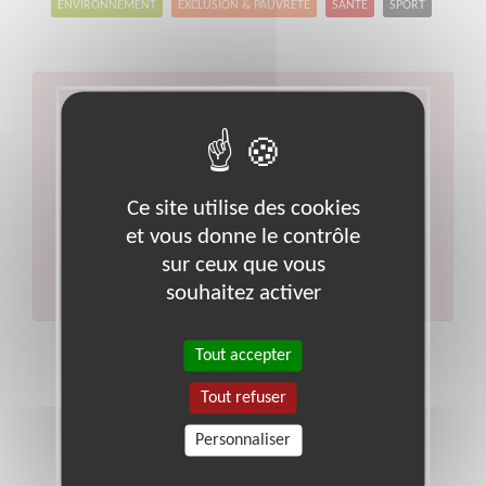
ENVIRONNEMENT
EXCLUSION & PAUVRETÉ
SANTÉ
SPORT
Aucun résultat pour votre
recherche
Type d'action :
Opération de sensibilisation
Ce site utilise des cookies
Code postal :
27
Ville :
Poses
et vous donne le contrôle
Veuillez indiquer moins de critères et/ou remplacer
votre code postal par celui de votre département.
sur ceux que vous
Effectuer une nouvelle recherche
souhaitez activer
Tout accepter
Tout refuser
Personnaliser