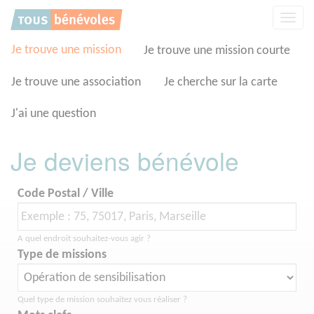
Panneau de gestion des cookies
Affic
la
navig
Je trouve une mission
Je trouve une mission courte
Je trouve une association
Je cherche sur la carte
J'ai une question
Je deviens bénévole
Code Postal / Ville
A quel endroit souhaitez-vous agir ?
Type de missions
Quel type de mission souhaitez vous réaliser ?